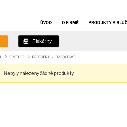
ÚVOD
O FIRMĚ
PRODUKTY A SLU
t
Tiskárny
L
BROTHER
BROTHER HL-L9200CDWT
Nebyly nalezeny žádné produkty.