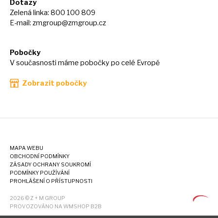
Dotazy
Zelená linka: 800 100 809
E-mail:
zmgroup@zmgroup.cz
Pobočky
V současnosti máme pobočky po celé Evropě
Zobrazit pobočky
MAPA WEBU
OBCHODNÍ PODMÍNKY
ZÁSADY OCHRANY SOUKROMÍ
PODMÍNKY POUŽÍVÁNÍ
PROHLÁŠENÍ O PŘÍSTUPNOSTI
2026 © Z + M GROUP
PROVOZOVÁNO NA WMSHOP B2B