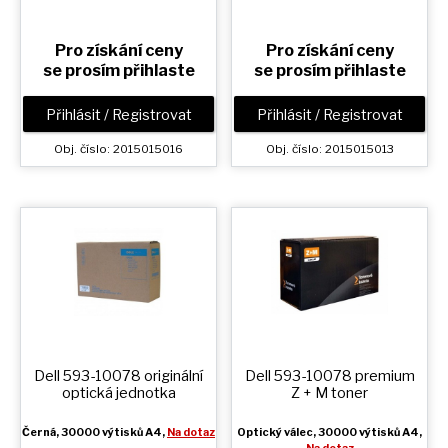
Pro získání ceny
Pro získání ceny
se prosím přihlaste
se prosím přihlaste
Přihlásit / Registrovat
Přihlásit / Registrovat
Obj. číslo: 2015015016
Obj. číslo: 2015015013
Dell 593-10078 originální
Dell 593-10078 premium
optická jednotka
Z + M
toner
Černá
, 30000 výtisků A4,
Na dotaz
Optický válec
, 30000 výtisků A4,