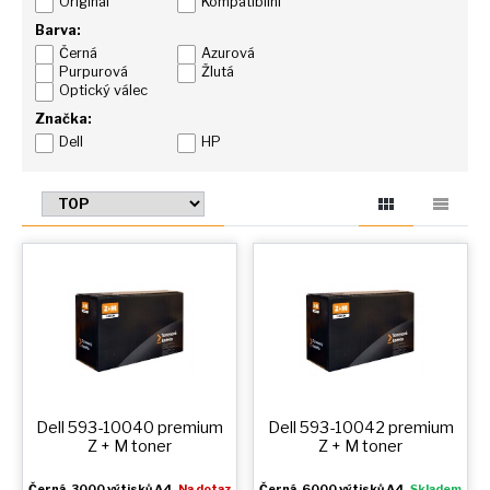
Originál
Kompatibilní
Barva:
Černá
Azurová
Purpurová
Žlutá
Optický válec
Značka:
Dell
HP
Dell 593-10040 premium
Dell 593-10042 premium
Z + M
toner
Z + M
toner
Černá
, 3000 výtisků A4,
Na dotaz
Černá
, 6000 výtisků A4,
Skladem