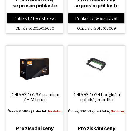
se prosím přihlaste
se prosím přihlaste
Přihlásit / Registrovat
Přihlásit / Registrovat
Obj. číslo: 2015015050
Obj. číslo: 2015015009
Dell 593-10237 premium
Dell 593-10241 originální
Z + M
toner
optická jednotka
Černá
, 6000 výtisků A4,
Na dotaz
Černá
, 30000 výtisků A4,
Na dotaz
Pro získání ceny
Pro získání ceny