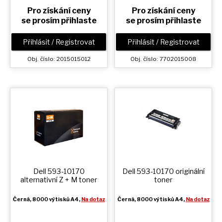
Pro získání ceny
Pro získání ceny
se prosím přihlaste
se prosím přihlaste
Přihlásit / Registrovat
Přihlásit / Registrovat
Obj. číslo: 2015015012
Obj. číslo: 7702015008
Dell 593-10170
Dell 593-10170 originální
alternativní
Z + M
toner
toner
Černá
, 8000 výtisků A4,
Na dotaz
Černá
, 8000 výtisků A4,
Na dotaz