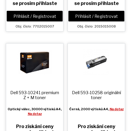
se prosím přihlaste
se prosím přihlaste
Přihlásit / Registrovat
Přihlásit / Registrovat
Obj. číslo: 7702015007
Obj. číslo: 2015015008
Dell 593-10241 premium
Dell 593-10258 originální
Z + M
toner
toner
Optický válec
, 30000 výtisků A4,
Černá
, 2000 výtisků A4,
Na dotaz
Na dotaz
Pro získání ceny
Pro získání ceny