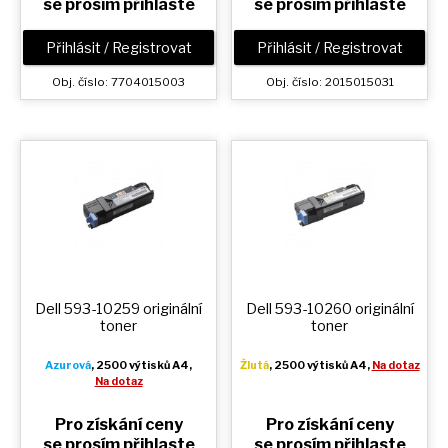
se prosím přihlaste
se prosím přihlaste
Přihlásit / Registrovat
Přihlásit / Registrovat
Obj. číslo: 7704015003
Obj. číslo: 2015015031
Dell 593-10259 originální
Dell 593-10260 originální
toner
toner
Azurová
, 2500 výtisků A4,
Žlutá
, 2500 výtisků A4,
Na dotaz
Na dotaz
Pro získání ceny
Pro získání ceny
se prosím přihlaste
se prosím přihlaste