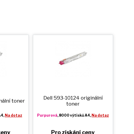
Dell 593-10124 originální
nální toner
toner
A4,
Na dotaz
Purpurová
, 8000 výtisků A4,
Na dotaz
ceny
Pro získání ceny