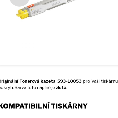
Originální Tonerová kazeta 593-10053
pro Vaši tiskárn
pokrytí. Barva této náplně
je
žlutá
.
KOMPATIBILNÍ TISKÁRNY