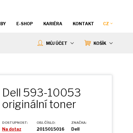
ŽBY
E-SHOP
KARIÉRA
KONTAKT
CZ
MŮJ ÚČET
KOŠÍK
Dell 593-10053
originální toner
DOSTUPNOST:
OBJ. ČÍSLO:
ZNAČKA:
Na dotaz
2015015016
Dell