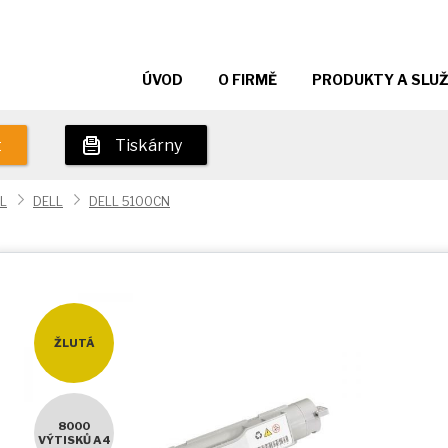
ÚVOD
O FIRMĚ
PRODUKTY A SLU
t
Tiskárny
L
DELL
DELL 5100CN
ŽLUTÁ
8000
VÝTISKŮ A4