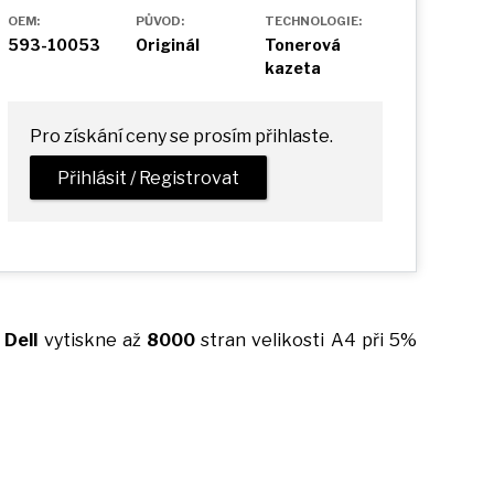
OEM:
PŮVOD:
TECHNOLOGIE:
593-10053
Originál
Tonerová
kazeta
Pro získání ceny se prosím přihlaste.
Přihlásit / Registrovat
u
Dell
vytiskne
až
8000
stran velikosti
A4
při 5%