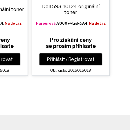
Dell 593-10124 originální
nální toner
toner
A4,
Na dotaz
Purpurová
, 8000 výtisků A4,
Na dotaz
ceny
Pro získání ceny
hlaste
se prosím přihlaste
strovat
Přihlásit / Registrovat
15018
Obj. číslo: 2015015019