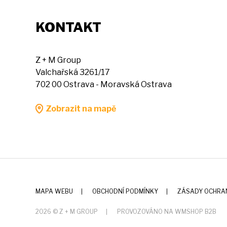
KONTAKT
Z + M Group
Valchařská 3261/17
702 00 Ostrava - Moravská Ostrava
Zobrazit na mapě
MAPA WEBU
OBCHODNÍ PODMÍNKY
ZÁSADY OCHRA
2026 © Z + M GROUP
PROVOZOVÁNO NA WMSHOP B2B