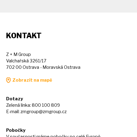
KONTAKT
Z + M Group
Valchařská 3261/17
702 00 Ostrava - Moravská Ostrava
Zobrazit na mapě
Dotazy
Zelená linka: 800 100 809
E-mail:
zmgroup@zmgroup.cz
Pobočky
V současnosti máme pobočky po celé Evropě