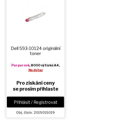
Dell 593-10124 originální
toner
Purpurová
, 8000 výtisků A4,
Na dotaz
Pro získání ceny
se prosím přihlaste
Přihlásit / Registrovat
Obj. číslo: 2015015019