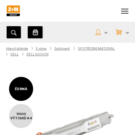
Hlavní stránka
E-shop
Sortiment
SPOTŘEBNÍ MATERIÁL
DELL
DELL 5100CN
ČERNÁ
9000
VÝTISKŮ A4