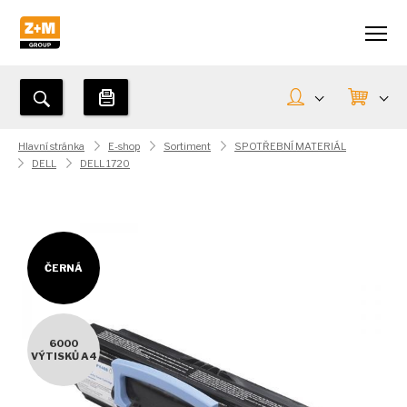
Hlavní stránka
E-shop
Sortiment
SPOTŘEBNÍ MATERIÁL
DELL
DELL 1720
ČERNÁ
6000
VÝTISKŮ A4