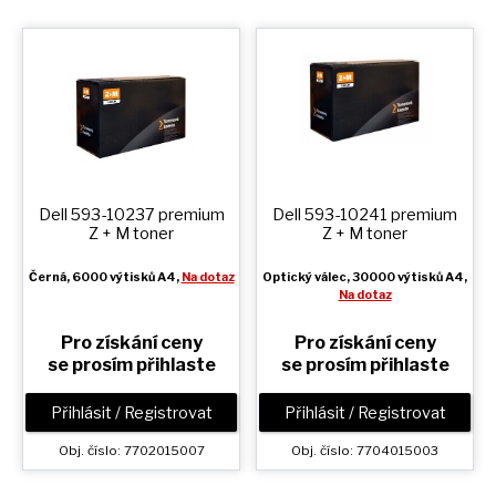
Dell 593-10237 premium
Dell 593-10241 premium
Z + M
toner
Z + M
toner
Černá
, 6000 výtisků A4,
Na dotaz
Optický válec
, 30000 výtisků A4,
Na dotaz
Pro získání ceny
Pro získání ceny
se prosím přihlaste
se prosím přihlaste
Přihlásit / Registrovat
Přihlásit / Registrovat
Obj. číslo: 7702015007
Obj. číslo: 7704015003