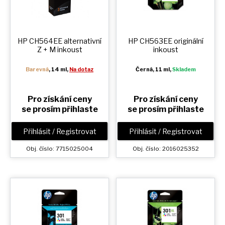
HP CH564EE alternativní
HP CH563EE originální
Z + M
inkoust
inkoust
Barevná
, 14 ml,
Na dotaz
Černá
, 11 ml,
Skladem
Pro získání ceny
Pro získání ceny
se prosím přihlaste
se prosím přihlaste
Přihlásit / Registrovat
Přihlásit / Registrovat
Obj. číslo: 7715025004
Obj. číslo: 2016025352