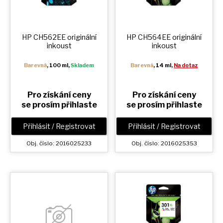
HP CH562EE originální
HP CH564EE originální
inkoust
inkoust
Barevná
, 100 ml,
Skladem
Barevná
, 14 ml,
Na dotaz
Pro získání ceny
Pro získání ceny
se prosím přihlaste
se prosím přihlaste
Přihlásit / Registrovat
Přihlásit / Registrovat
Obj. číslo: 2016025233
Obj. číslo: 2016025353