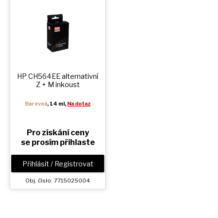
HP CH564EE alternativní
Z + M
inkoust
Barevná
, 14 ml,
Na dotaz
Pro získání ceny
se prosím přihlaste
Přihlásit / Registrovat
Obj. číslo: 7715025004