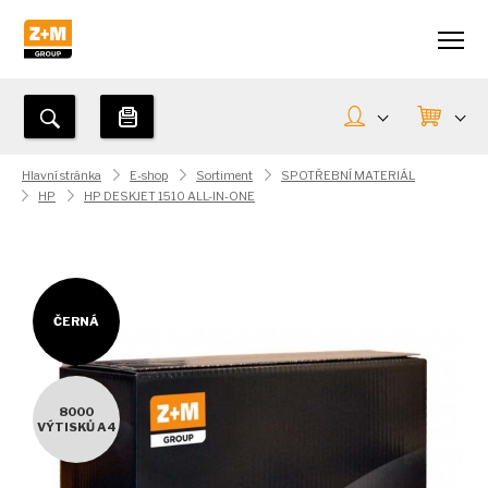
Hlavní stránka
E-shop
Sortiment
SPOTŘEBNÍ MATERIÁL
HP
HP DESKJET 1510 ALL-IN-ONE
ČERNÁ
8000
VÝTISKŮ A4