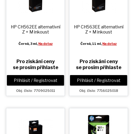
HP CH562EE alternativní
HP CH563EE alternativní
Z + M
inkoust
Z + M
inkoust
Černá
, 3 ml,
Na dotaz
Černá
, 11 ml,
Na dotaz
Pro získání ceny
Pro získání ceny
se prosím přihlaste
se prosím přihlaste
Přihlásit / Registrovat
Přihlásit / Registrovat
Obj. číslo: 7709025011
Obj. číslo: 7716025018