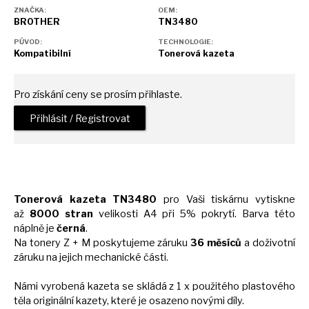
ZNAČKA:
OEM:
BROTHER
TN3480
PŮVOD:
TECHNOLOGIE:
Kompatibilní
Tonerová kazeta
Pro získání ceny se prosím přihlaste.
Přihlásit / Registrovat
Tonerová kazeta TN3480
pro Vaši tiskárnu
vytiskne
až
8000 stran
velikosti
A4
při 5% pokrytí. Barva této
náplně
je
černá
.
Na tonery
Z
+
M
poskytujeme záruku
36 měsíců
a
doživotní
záruku
na
jejich mechanické části.
Námi vyrobená kazeta
se
skládá z 1
x
použitého plastového
těla originální kazety, které
je
osazeno novými díly.