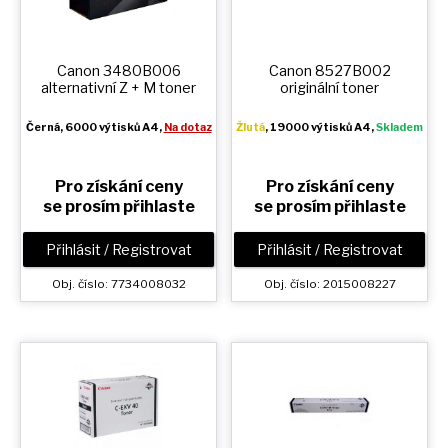
Canon 3480B006
Canon 8527B002
alternativní
Z + M
toner
originální toner
Černá
, 6000 výtisků A4,
Na dotaz
Žlutá
, 19000 výtisků A4,
Skladem
Pro získání ceny
Pro získání ceny
se prosím přihlaste
se prosím přihlaste
Přihlásit / Registrovat
Přihlásit / Registrovat
Obj. číslo: 7734008032
Obj. číslo: 2015008227