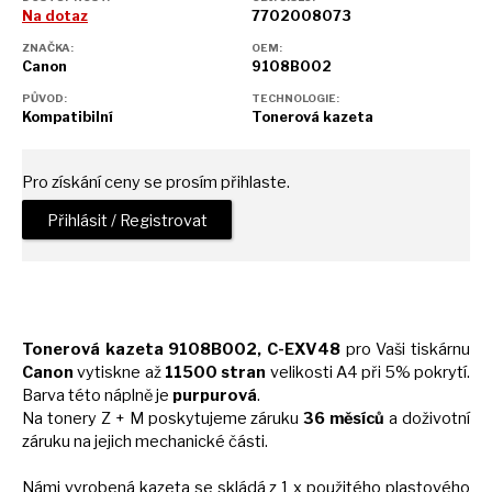
Na dotaz
7702008073
ZNAČKA:
OEM:
Canon
9108B002
PŮVOD:
TECHNOLOGIE:
Kompatibilní
Tonerová kazeta
Pro získání ceny se prosím přihlaste.
Přihlásit / Registrovat
Tonerová kazeta 9108B002, C-EXV48
pro Vaši tiskárnu
Canon
vytiskne
až
11500 stran
velikosti
A4
při 5% pokrytí.
Barva této náplně
je
purpurová
.
Na tonery
Z
+
M
poskytujeme záruku
36 měsíců
a
doživotní
záruku
na
jejich mechanické části.
Námi vyrobená kazeta
se
skládá z 1
x
použitého plastového