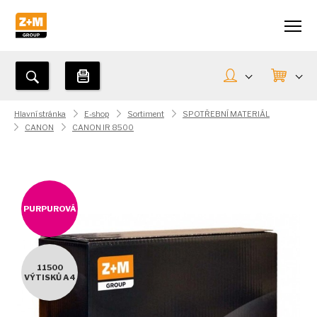
Hlavní stránka
E-shop
Sortiment
SPOTŘEBNÍ MATERIÁL
CANON
CANON IR 8500
PURPUROVÁ
11500
VÝTISKŮ A4