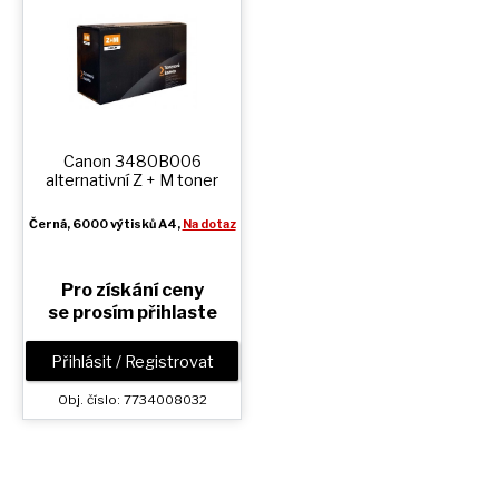
Canon 3480B006
alternativní
Z + M
toner
Černá
, 6000 výtisků A4,
Na dotaz
Pro získání ceny
se prosím přihlaste
Přihlásit / Registrovat
Obj. číslo: 7734008032