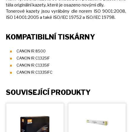
těla originální kazety, které
je
osazeno novými díly.
Tonerové kazety jsou vyráběny dle norem ISO 9001:2008,
ISO 14001:2005
a
také ISO/IEC 19752
a
ISO/IEC 19798.
KOMPATIBILNÍ TISKÁRNY
CANON IR 8500
CANON IR C1325IF
CANON IR C1335IF
CANON IR C1335IFC
SOUVISEJÍCÍ PRODUKTY