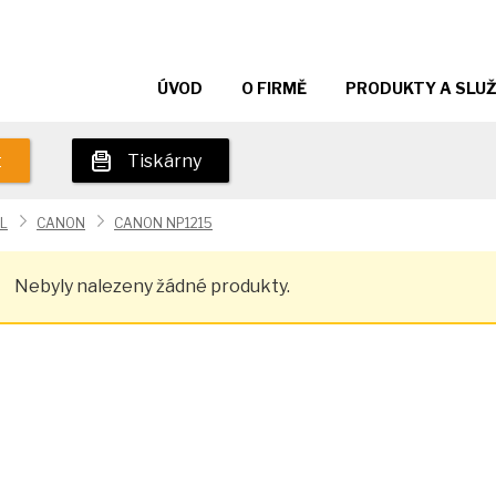
ÚVOD
O FIRMĚ
PRODUKTY A SLU
t
Tiskárny
L
CANON
CANON NP1215
Nebyly nalezeny žádné produkty.