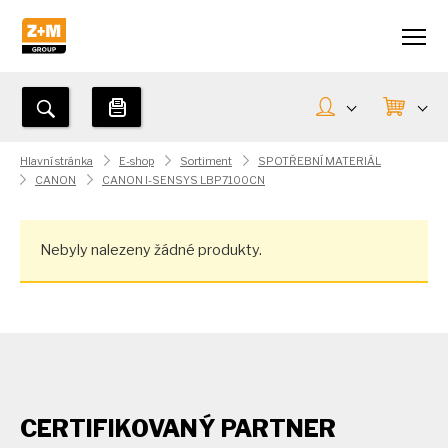
Hlavní stránka
E-shop
Sortiment
SPOTŘEBNÍ MATERIÁL
CANON
CANON I-SENSYS LBP7100CN
Nebyly nalezeny žádné produkty.
CERTIFIKOVANÝ PARTNER