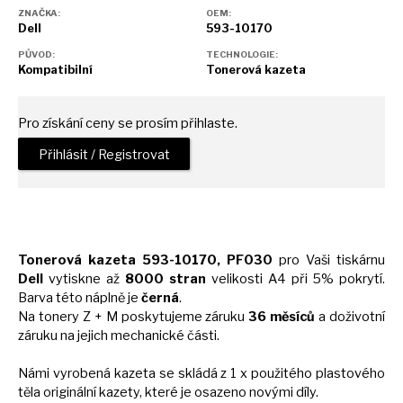
ZNAČKA:
OEM:
Dell
593-10170
PŮVOD:
TECHNOLOGIE:
Kompatibilní
Tonerová kazeta
Pro získání ceny se prosím přihlaste.
Přihlásit / Registrovat
Tonerová kazeta 593-10170, PF030
pro Vaši tiskárnu
Dell
vytiskne
až
8000 stran
velikosti
A4
při 5% pokrytí.
Barva této náplně
je
černá
.
Na tonery
Z
+
M
poskytujeme záruku
36 měsíců
a
doživotní
záruku
na
jejich mechanické části.
Námi vyrobená kazeta
se
skládá z 1
x
použitého plastového
těla originální kazety, které
je
osazeno novými díly.