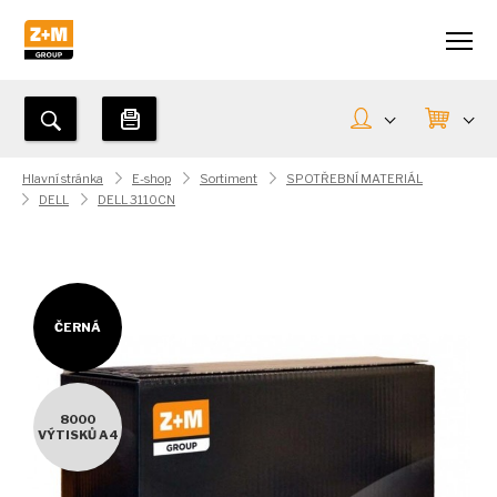
Hlavní stránka
E-shop
Sortiment
SPOTŘEBNÍ MATERIÁL
DELL
DELL 3110CN
ČERNÁ
8000
VÝTISKŮ A4