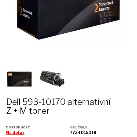
Dell 593-10170 alternativní
Z + M
toner
DOSTUPNOST:
OBJ. ČÍSLO:
Na dotaz
7734015018