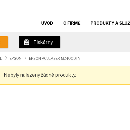
ÚVOD
O FIRMĚ
PRODUKTY A SLU
t
Tiskárny
L
EPSON
EPSON ACULASER M2400DTN
Nebyly nalezeny žádné produkty.