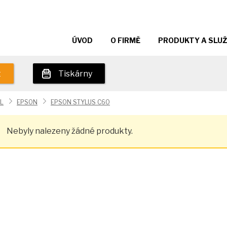
ÚVOD
O FIRMĚ
PRODUKTY A SLU
t
Tiskárny
L
EPSON
EPSON STYLUS C60
Nebyly nalezeny žádné produkty.