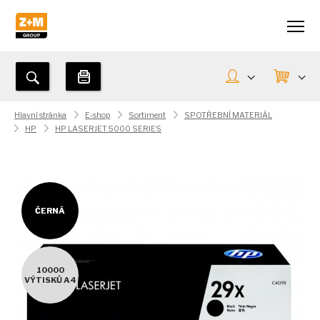
Hlavní stránka
E-shop
Sortiment
SPOTŘEBNÍ MATERIÁL
HP
HP LASERJET 5000 SERIES
ČERNÁ
10000
VÝTISKŮ A4