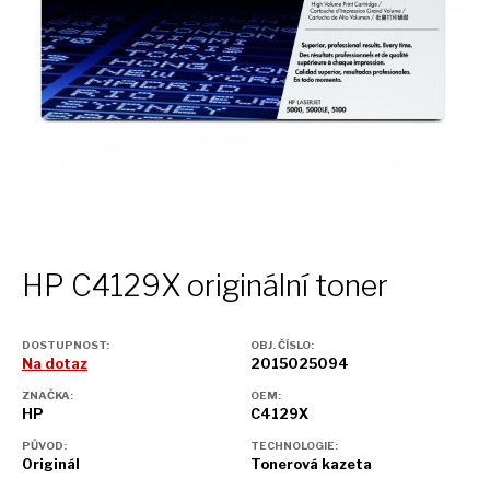
HP C4129X originální toner
DOSTUPNOST:
OBJ. ČÍSLO:
Na dotaz
2015025094
ZNAČKA:
OEM:
HP
C4129X
PŮVOD:
TECHNOLOGIE:
Originál
Tonerová kazeta