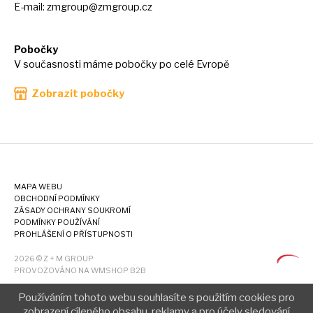
E-mail:
zmgroup@zmgroup.cz
Pobočky
V současnosti máme pobočky po celé Evropě
Zobrazit pobočky
MAPA WEBU
OBCHODNÍ PODMÍNKY
ZÁSADY OCHRANY SOUKROMÍ
PODMÍNKY POUŽÍVÁNÍ
PROHLÁŠENÍ O PŘÍSTUPNOSTI
2026 © Z + M GROUP
PROVOZOVÁNO NA WMSHOP B2B
Používáním tohoto webu souhlasíte s použitím cookies pro
zobrazení cíleného obsahu, reklamy a pro účely sledování