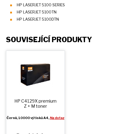
HP LASERJET 5100 SERIES
HP LASERJET 5100TN
HP LASERJET 5100DTN
SOUVISEJÍCÍ PRODUKTY
HP C4129X premium
Z + M
toner
Černá
, 10000 výtisků A4,
Na dotaz