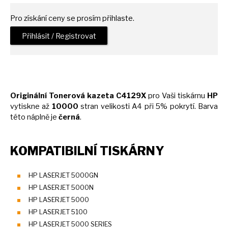
Pro získání ceny se prosím přihlaste.
Přihlásit / Registrovat
Originální Tonerová kazeta C4129X
pro Vaši tiskárnu
HP
vytiskne
až
10000
stran velikosti
A4
při 5% pokrytí. Barva
této náplně
je
černá
.
KOMPATIBILNÍ TISKÁRNY
HP LASERJET 5000GN
HP LASERJET 5000N
HP LASERJET 5000
HP LASERJET 5100
HP LASERJET 5000 SERIES