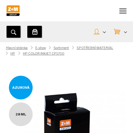
Hlavní stránka
E-shop
Sortiment
SPOTŘEBNÍ MATERIÁL
HP
HP COLOR INKJET CP1700
AZUROVÁ
28 ML