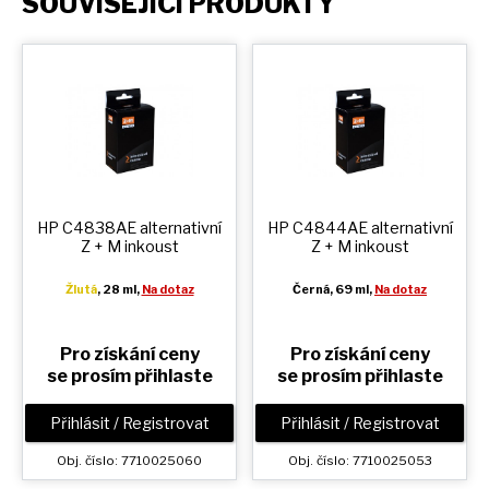
SOUVISEJÍCÍ PRODUKTY
HP C4838AE alternativní
HP C4844AE alternativní
Z + M
inkoust
Z + M
inkoust
Žlutá
, 28 ml,
Na dotaz
Černá
, 69 ml,
Na dotaz
Pro získání ceny
Pro získání ceny
se prosím přihlaste
se prosím přihlaste
Přihlásit / Registrovat
Přihlásit / Registrovat
Obj. číslo: 7710025060
Obj. číslo: 7710025053