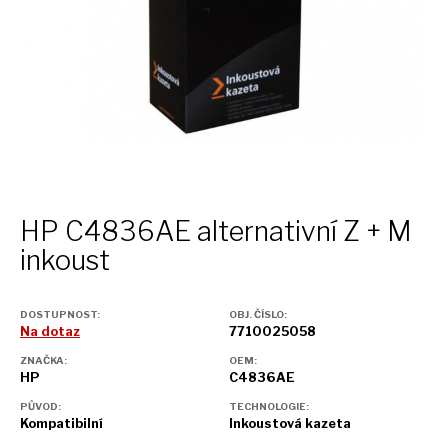
HP C4836AE alternativní
Z + M
inkoust
DOSTUPNOST:
OBJ. ČÍSLO:
Na dotaz
7710025058
ZNAČKA:
OEM:
HP
C4836AE
PŮVOD:
TECHNOLOGIE:
Kompatibilní
Inkoustová kazeta