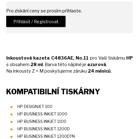
Pro získání ceny se prosím přihlaste.
Přihlásit / Registrovat
Inkoustová kazeta C4836AE, No.11
pro Vaši tiskárnu
HP
s
obsahem
28 ml
. Barva této náplně
je
azurová
.
Na inkousty
Z
+
M
poskytujeme záruku
24 měsíců
.
KOMPATIBILNÍ TISKÁRNY
HP DESIGNJET 100
HP BUSINESS INKJET 1000
HP BUSINESS INKJET 1100
HP BUSINESS INKJET 1200D
HP BUSINESS INKJET 1200DTN