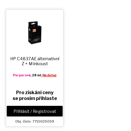
HP C4837AE alternativní
Z + M
inkoust
Purpurová
, 28 ml,
Na dotaz
Pro získání ceny
se prosím přihlaste
Přihlásit / Registrovat
Obj. číslo: 7710025059