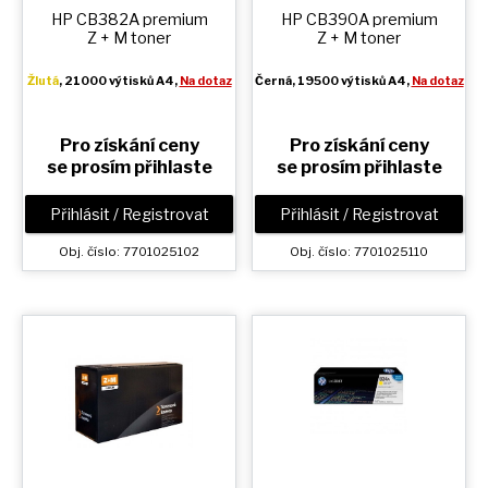
HP CB382A premium
HP CB390A premium
Z + M
toner
Z + M
toner
Žlutá
, 21000 výtisků A4,
Na dotaz
Černá
, 19500 výtisků A4,
Na dotaz
Pro získání ceny
Pro získání ceny
se prosím přihlaste
se prosím přihlaste
Přihlásit / Registrovat
Přihlásit / Registrovat
Obj. číslo: 7701025102
Obj. číslo: 7701025110