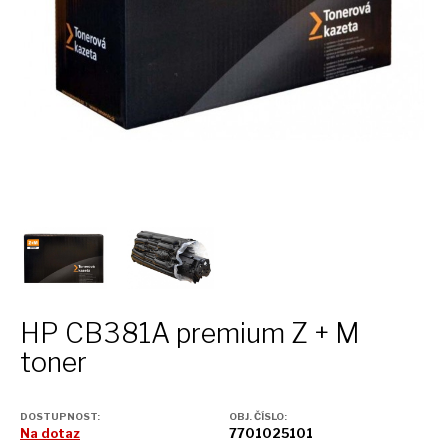
HP CB381A premium
Z + M
toner
DOSTUPNOST:
OBJ. ČÍSLO:
Na dotaz
7701025101