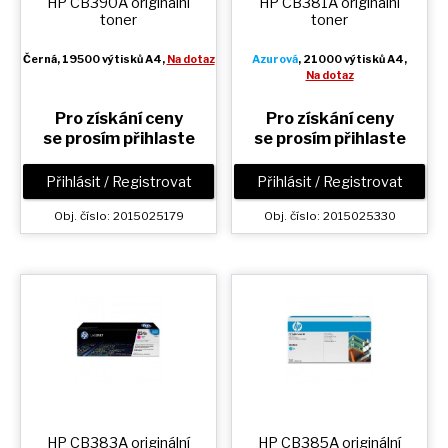
HP CB390A originální
HP CB381A originální
toner
toner
Černá
, 19500 výtisků A4,
Na dotaz
Azurová
, 21000 výtisků A4,
Na dotaz
Pro získání ceny
Pro získání ceny
se prosím přihlaste
se prosím přihlaste
Přihlásit / Registrovat
Přihlásit / Registrovat
Obj. číslo: 2015025179
Obj. číslo: 2015025330
HP CB383A originální
HP CB385A originální