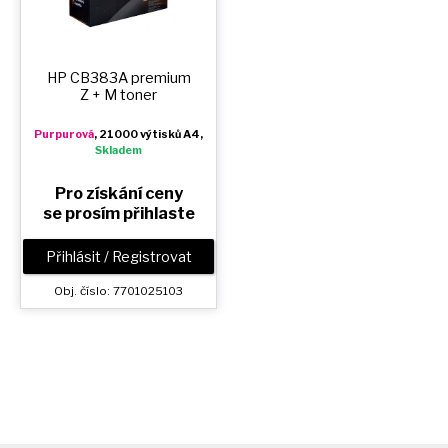
HP CB383A premium
Z + M
toner
Purpurová
, 21000 výtisků A4,
Skladem
Pro získání ceny
se prosím přihlaste
Přihlásit / Registrovat
Obj. číslo: 7701025103