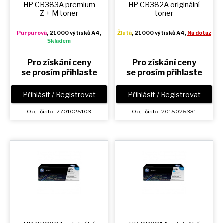
HP CB383A premium
HP CB382A originální
Z + M
toner
toner
Purpurová
, 21000 výtisků A4,
Žlutá
, 21000 výtisků A4,
Na dotaz
Skladem
Pro získání ceny
Pro získání ceny
se prosím přihlaste
se prosím přihlaste
Přihlásit / Registrovat
Přihlásit / Registrovat
Obj. číslo: 7701025103
Obj. číslo: 2015025331