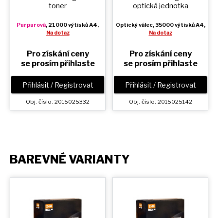
toner
optická jednotka
Purpurová
, 21000 výtisků A4,
Optický válec
, 35000 výtisků A4,
Na dotaz
Na dotaz
Pro získání ceny
Pro získání ceny
se prosím přihlaste
se prosím přihlaste
Přihlásit / Registrovat
Přihlásit / Registrovat
Obj. číslo: 2015025332
Obj. číslo: 2015025142
BAREVNÉ VARIANTY