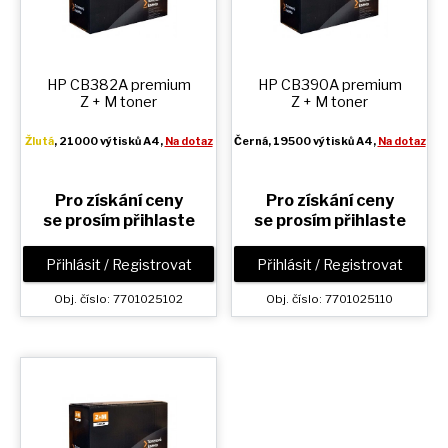
HP CB382A premium
HP CB390A premium
Z + M
toner
Z + M
toner
Žlutá
, 21000 výtisků A4,
Na dotaz
Černá
, 19500 výtisků A4,
Na dotaz
Pro získání ceny
Pro získání ceny
se prosím přihlaste
se prosím přihlaste
Přihlásit / Registrovat
Přihlásit / Registrovat
Obj. číslo: 7701025102
Obj. číslo: 7701025110