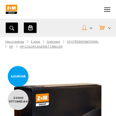
Hlavní stránka
E-shop
Sortiment
SPOTŘEBNÍ MATERIÁL
HP
HP COLOR LASERJET CM6030
AZUROVÁ
21000
VÝTISKŮ A4