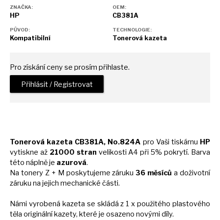
ZNAČKA:
OEM:
HP
CB381A
PŮVOD:
TECHNOLOGIE:
Kompatibilní
Tonerová kazeta
Pro získání ceny se prosím přihlaste.
Přihlásit / Registrovat
Tonerová kazeta CB381A, No.824A
pro Vaši tiskárnu
HP
vytiskne
až
21000 stran
velikosti
A4
při 5% pokrytí. Barva
této náplně
je
azurová
.
Na tonery
Z
+
M
poskytujeme záruku
36 měsíců
a
doživotní
záruku
na
jejich mechanické části.
Námi vyrobená kazeta
se
skládá z 1
x
použitého plastového
těla originální kazety, které
je
osazeno novými díly.