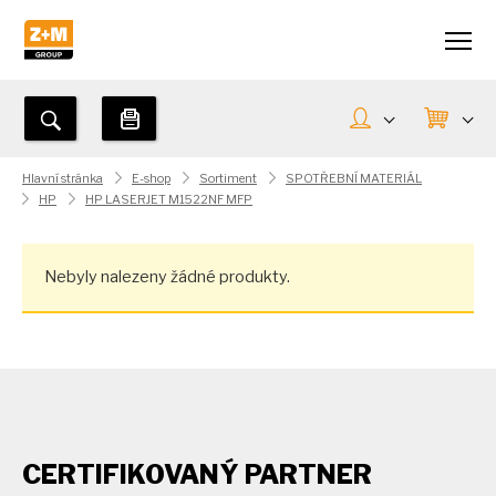
Hlavní stránka
E-shop
Sortiment
SPOTŘEBNÍ MATERIÁL
HP
HP LASERJET M1522NF MFP
Nebyly nalezeny žádné produkty.
CERTIFIKOVANÝ PARTNER