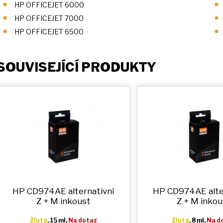
HP OFFICEJET 6000
HP OFFICEJET 7000
HP OFFICEJET 6500
SOUVISEJÍCÍ PRODUKTY
HP CD974AE alternativní
HP CD974AE alte
Z + M
inkoust
Z + M
inkou
Žlutá
, 15 ml,
Na dotaz
Žlutá
, 8 ml,
Na d