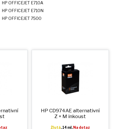
HP OFFICEJET E710A
HP OFFICEJET E710N
HP OFFICEJET 7500
rnativní
HP CD974AE alternativní
st
Z + M
inkoust
otaz
Žlutá
, 14 ml,
Na dotaz