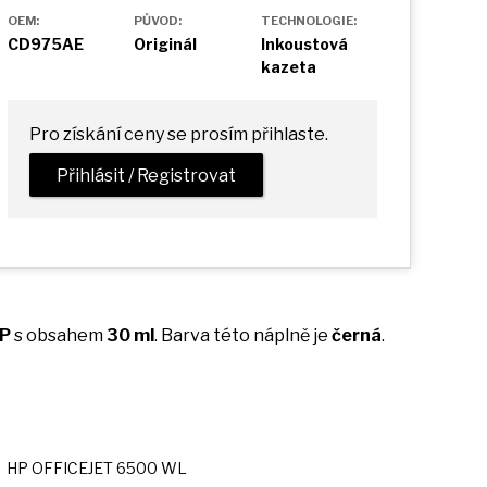
OEM:
PŮVOD:
TECHNOLOGIE:
CD975AE
Originál
Inkoustová
kazeta
Pro získání ceny se prosím přihlaste.
Přihlásit / Registrovat
P
s
obsahem
30 ml
. Barva této náplně
je
černá
.
HP OFFICEJET 6500 WL