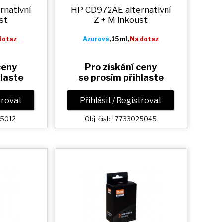
rnativní
HP CD972AE alternativní
st
Z + M
inkoust
dotaz
Azurová
, 15 ml,
Na dotaz
ceny
Pro získání ceny
hlaste
se prosím přihlaste
strovat
Přihlásit / Registrovat
25012
Obj. číslo: 7733025045