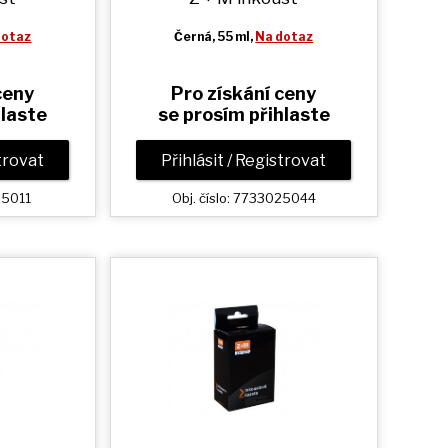
dotaz
Černá
, 55 ml,
Na dotaz
ceny
Pro získání ceny
hlaste
se prosím přihlaste
strovat
Přihlásit / Registrovat
25011
Obj. číslo: 7733025044