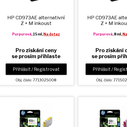
HP CD973AE alternativní
HP CD973AE alte
Z + M
inkoust
Z + M
inkou
Purpurová
, 15 ml,
Na dotaz
Purpurová
, 8 ml,
Na
Pro získání ceny
Pro získání 
se prosím přihlaste
se prosím při
Přihlásit / Registrovat
Přihlásit / Regi
Obj. číslo: 7713025008
Obj. číslo: 77150