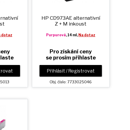
rnativní
HP CD973AE alternativní
st
Z + M
inkoust
 dotaz
Purpurová
, 14 ml,
Na dotaz
ceny
Pro získání ceny
hlaste
se prosím přihlaste
strovat
Přihlásit / Registrovat
25013
Obj. číslo: 7733025046