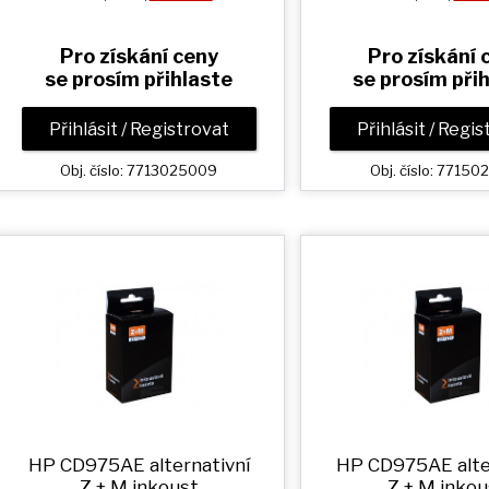
Pro získání ceny
Pro získání 
se prosím přihlaste
se prosím při
Přihlásit / Registrovat
Přihlásit / Regi
Obj. číslo: 7713025009
Obj. číslo: 77150
HP CD975AE alternativní
HP CD975AE alte
Z + M
inkoust
Z + M
inkou