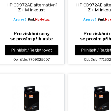
HP CD972AE alternativní
HP CD972AE alte
Z + M
inkoust
Z + M
inkou
Azurová
, 8 ml,
Na dotaz
Azurová
, 8 ml,
Na 
Pro získání ceny
Pro získání 
se prosím přihlaste
se prosím při
Přihlásit / Registrovat
Přihlásit / Regi
Obj. číslo: 7709025007
Obj. číslo: 77150