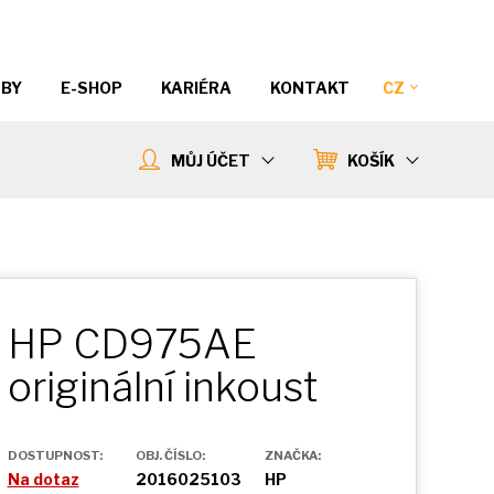
ŽBY
E-SHOP
KARIÉRA
KONTAKT
CZ
MŮJ ÚČET
KOŠÍK
HP CD975AE
originální inkoust
DOSTUPNOST:
OBJ. ČÍSLO:
ZNAČKA:
Na dotaz
2016025103
HP