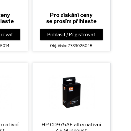
ceny
Pro získání ceny
hlaste
se prosím přihlaste
strovat
Přihlásit / Registrovat
25014
Obj. číslo: 7733025048
rnativní
HP CD975AE alternativní
st
Z + M
inkoust