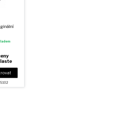
ginální
kladem
ceny
hlaste
strovat
025102