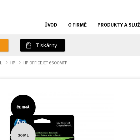
ÚVOD
O FIRMĚ
PRODUKTY A SLU
t
Tiskárny
L
HP
HP OFFICEJET 6500MFP
ČERNÁ
30 ML