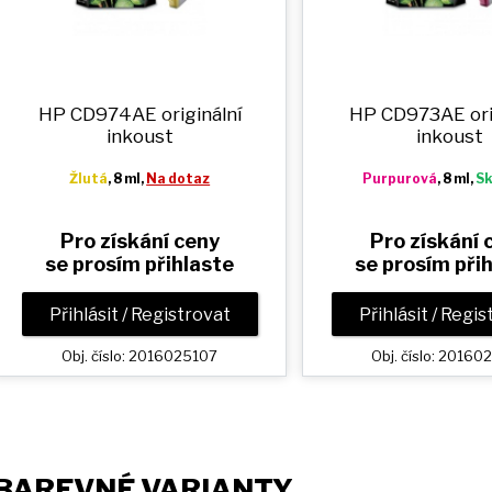
HP CD974AE originální
HP CD973AE ori
inkoust
inkoust
Žlutá
, 8 ml,
Na dotaz
Purpurová
, 8 ml,
S
Pro získání ceny
Pro získání 
se prosím přihlaste
se prosím při
Přihlásit / Registrovat
Přihlásit / Regi
Obj. číslo: 2016025107
Obj. číslo: 2016
BAREVNÉ VARIANTY