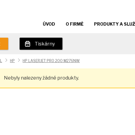
ÚVOD
O FIRMĚ
PRODUKTY A SLU
t
Tiskárny
L
HP
HP LASERJET PRO 200 M276NW
Nebyly nalezeny žádné produkty.