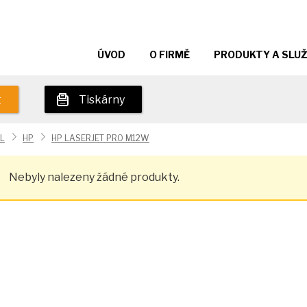
ÚVOD
O FIRMĚ
PRODUKTY A SLU
t
Tiskárny
L
HP
HP LASERJET PRO M12W
Nebyly nalezeny žádné produkty.