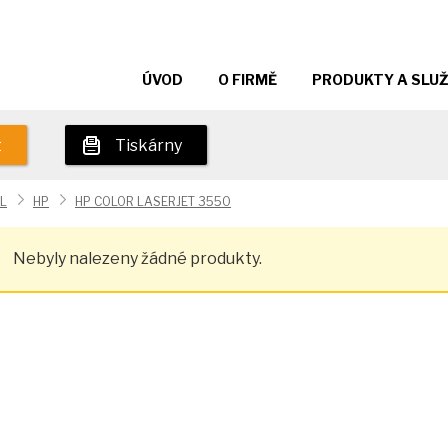
ÚVOD
O FIRMĚ
PRODUKTY A SLU
t
Tiskárny
L
HP
HP COLOR LASERJET 3550
Nebyly nalezeny žádné produkty.