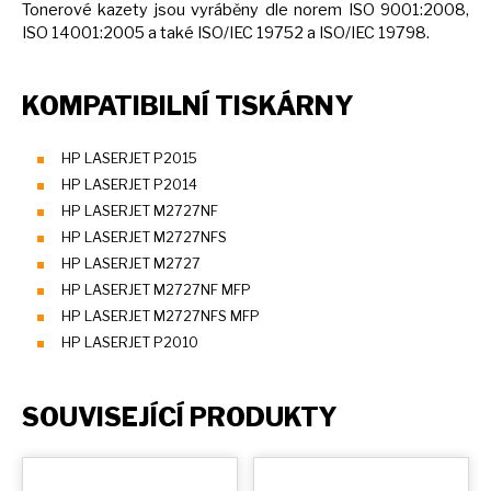
Tonerové kazety jsou vyráběny dle norem ISO 9001:2008,
ISO 14001:2005
a
také ISO/IEC 19752
a
ISO/IEC 19798.
KOMPATIBILNÍ TISKÁRNY
HP LASERJET P2015
HP LASERJET P2014
HP LASERJET M2727NF
HP LASERJET M2727NFS
HP LASERJET M2727
HP LASERJET M2727NF MFP
HP LASERJET M2727NFS MFP
HP LASERJET P2010
SOUVISEJÍCÍ PRODUKTY