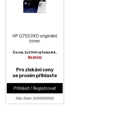
HP Q7553XD originální
toner
Černá
, 2x7000 výtisků A4,
Na dotaz
Pro získání ceny
se prosím přihlaste
Přihlásit / Registrovat
Obj. číslo: 2015025013