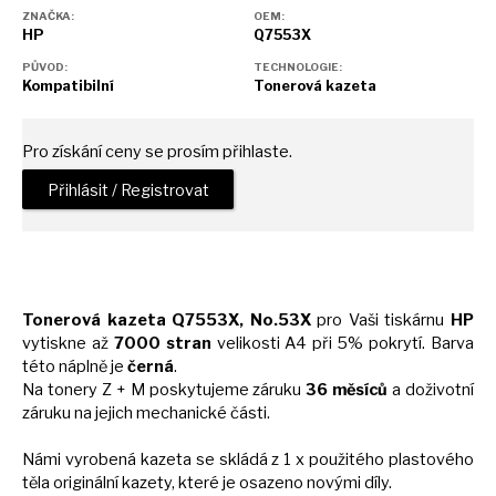
ZNAČKA:
OEM:
HP
Q7553X
PŮVOD:
TECHNOLOGIE:
Kompatibilní
Tonerová kazeta
Pro získání ceny se prosím přihlaste.
Přihlásit / Registrovat
Tonerová kazeta Q7553X, No.53X
pro Vaši tiskárnu
HP
vytiskne
až
7000 stran
velikosti
A4
při 5% pokrytí. Barva
této náplně
je
černá
.
Na tonery
Z
+
M
poskytujeme záruku
36 měsíců
a
doživotní
záruku
na
jejich mechanické části.
Námi vyrobená kazeta
se
skládá z 1
x
použitého plastového
těla originální kazety, které
je
osazeno novými díly.