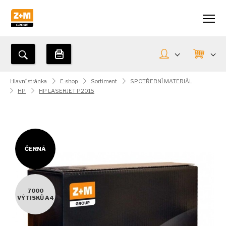
Hlavní stránka
E-shop
Sortiment
SPOTŘEBNÍ MATERIÁL
HP
HP LASERJET P2015
ČERNÁ
7000
VÝTISKŮ A4