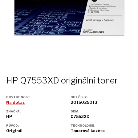
HP Q7553XD originální toner
DOSTUPNOST:
OBJ. ČÍSLO:
Na dotaz
2015025013
ZNAČKA:
OEM:
HP
Q7553XD
PŮVOD:
TECHNOLOGIE:
Originál
Tonerová kazeta