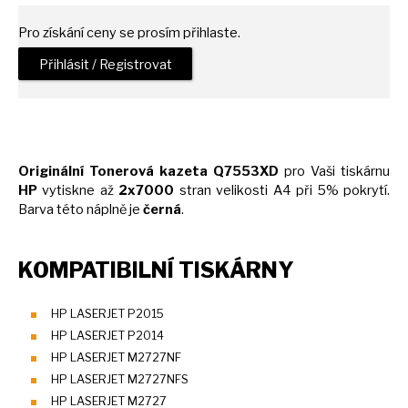
Pro získání ceny se prosím přihlaste.
Přihlásit / Registrovat
Originální Tonerová kazeta Q7553XD
pro Vaši tiskárnu
HP
vytiskne
až
2x7000
stran velikosti
A4
při 5% pokrytí.
Barva této náplně
je
černá
.
KOMPATIBILNÍ TISKÁRNY
HP LASERJET P2015
HP LASERJET P2014
HP LASERJET M2727NF
HP LASERJET M2727NFS
HP LASERJET M2727