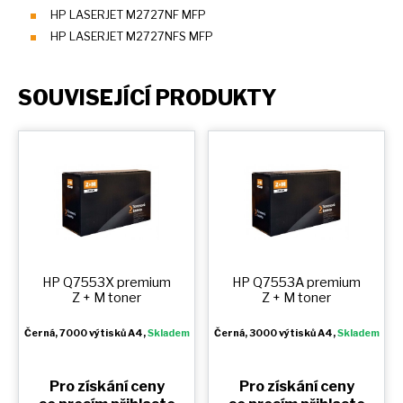
HP LASERJET M2727NF MFP
HP LASERJET M2727NFS MFP
SOUVISEJÍCÍ PRODUKTY
HP Q7553X premium
HP Q7553A premium
Z + M
toner
Z + M
toner
Černá
, 7000 výtisků A4,
Skladem
Černá
, 3000 výtisků A4,
Skladem
Pro získání ceny
Pro získání ceny