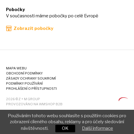
Pobočky
V současnosti máme pobočky po celé Evropě
Zobrazit pobočky
MAPA WEBU
OBCHODNÍ PODMÍNKY
ZÁSADY OCHRANY SOUKROMÍ
PODMÍNKY POUŽÍVÁNÍ
PROHLÁŠENÍ O PŘÍSTUPNOSTI
2026 © Z + M GROUP
PROVOZOVÁNO NA WMSHOP B2B
Používáním tohoto webu souhlasíte s použitím cookies pro
zobrazení cíleného obsahu, reklamy a pro účely sledování
návštěvnosti.
OK
Další informace