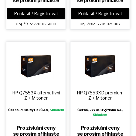
se prosím přihlaste
se prosím přihlaste
Přihlásit / Registrovat
Přihlásit / Registrovat
Obj. číslo: 7701025008
Obj. číslo: 7705025007
HP Q7553X alternativní
HP Q7553XD premium
Z + M
toner
Z + M
toner
Černá
, 7000 výtisků A4,
Skladem
Černá
, 2x7000 výtisků A4,
Skladem
Pro získání ceny
Pro získání ceny
se prosím přihlaste
se prosím přihlaste