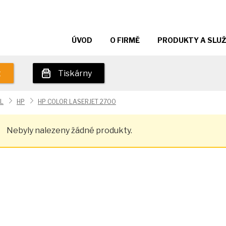
ÚVOD
O FIRMĚ
PRODUKTY A SLU
t
Tiskárny
L
HP
HP COLOR LASERJET 2700
Nebyly nalezeny žádné produkty.