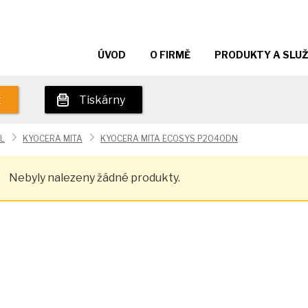
ÚVOD
O FIRMĚ
PRODUKTY A SLU
t
Tiskárny
L
KYOCERA MITA
KYOCERA MITA ECOSYS P2040DN
Nebyly nalezeny žádné produkty.