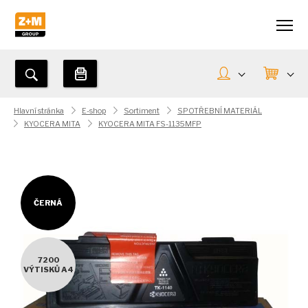
Hlavní stránka
E-shop
Sortiment
SPOTŘEBNÍ MATERIÁL
KYOCERA MITA
KYOCERA MITA FS-1135MFP
ČERNÁ
7200
VÝTISKŮ A4