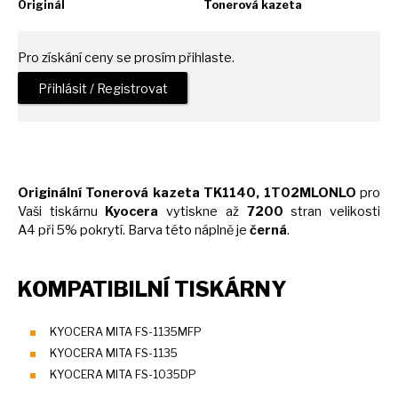
Originál
Tonerová kazeta
Pro získání ceny se prosím přihlaste.
Přihlásit / Registrovat
Originální Tonerová kazeta TK1140, 1T02MLONLO
pro
Vaši tiskárnu
Kyocera
vytiskne
až
7200
stran velikosti
A4
při 5% pokrytí. Barva této náplně
je
černá
.
KOMPATIBILNÍ TISKÁRNY
KYOCERA MITA FS-1135MFP
KYOCERA MITA FS-1135
KYOCERA MITA FS-1035DP