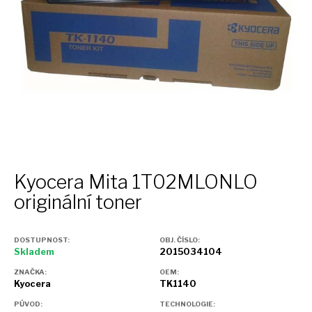
Kyocera Mita 1T02MLONLO
originální toner
DOSTUPNOST:
OBJ. ČÍSLO:
Skladem
2015034104
ZNAČKA:
OEM:
Kyocera
TK1140
PŮVOD:
TECHNOLOGIE: