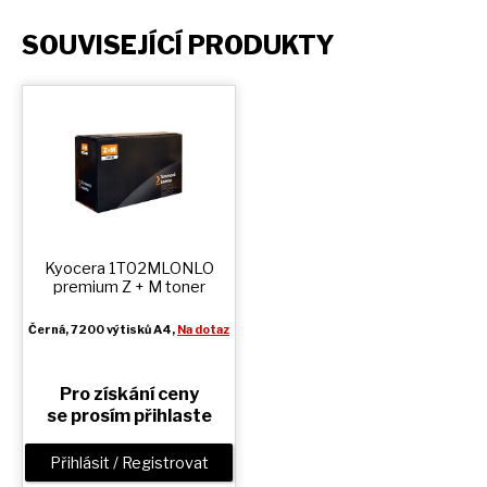
SOUVISEJÍCÍ PRODUKTY
Kyocera 1T02MLONLO
premium
Z + M
toner
Černá
, 7200 výtisků A4,
Na dotaz
Pro získání ceny
se prosím přihlaste
Přihlásit / Registrovat