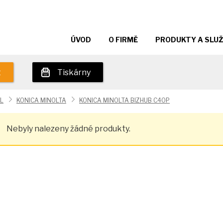
ÚVOD
O FIRMĚ
PRODUKTY A SLU
t
Tiskárny
L
KONICA MINOLTA
KONICA MINOLTA BIZHUB C40P
Nebyly nalezeny žádné produkty.