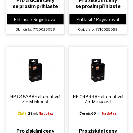
Pro získání ceny
Pro získání ceny
se prosím přihlaste
se prosím přihlaste
Přihlásit / Registrovat
Přihlásit / Registrovat
Obj. číslo: 7710025058
Obj. číslo: 7710025059
HP C4838AE alternativní
HP C4844AE alternativní
Z + M
inkoust
Z + M
inkoust
Žlutá
, 28 ml,
Na dotaz
Černá
, 69 ml,
Na dotaz
Pro získání ceny
Pro získání ceny