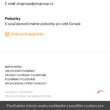
E-mail:
zmgroup@zmgroup.cz
Pobočky
V současnosti máme pobočky po celé Evropě
Zobrazit pobočky
MAPA WEBU
OBCHODNÍ PODMÍNKY
ZÁSADY OCHRANY SOUKROMÍ
PODMÍNKY POUŽÍVÁNÍ
PROHLÁŠENÍ O PŘÍSTUPNOSTI
2026 © Z + M GROUP
PROVOZOVÁNO NA WMSHOP B2B
Používáním tohoto webu souhlasíte s použitím cookies pro