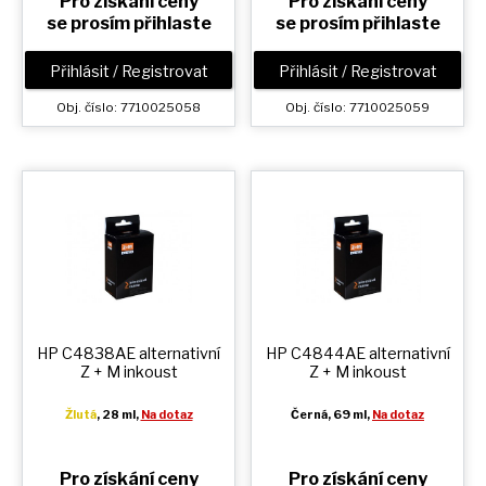
Pro získání ceny
Pro získání ceny
se prosím přihlaste
se prosím přihlaste
Přihlásit / Registrovat
Přihlásit / Registrovat
Obj. číslo: 7710025058
Obj. číslo: 7710025059
HP C4838AE alternativní
HP C4844AE alternativní
Z + M
inkoust
Z + M
inkoust
Žlutá
, 28 ml,
Na dotaz
Černá
, 69 ml,
Na dotaz
Pro získání ceny
Pro získání ceny