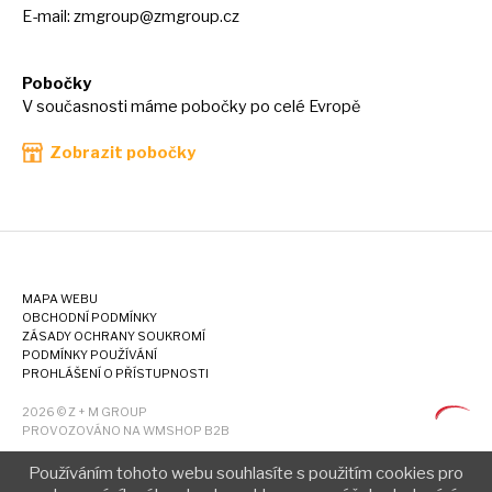
E-mail:
zmgroup@zmgroup.cz
Pobočky
V současnosti máme pobočky po celé Evropě
Zobrazit pobočky
MAPA WEBU
OBCHODNÍ PODMÍNKY
ZÁSADY OCHRANY SOUKROMÍ
PODMÍNKY POUŽÍVÁNÍ
PROHLÁŠENÍ O PŘÍSTUPNOSTI
2026 © Z + M GROUP
PROVOZOVÁNO NA WMSHOP B2B
Používáním tohoto webu souhlasíte s použitím cookies pro