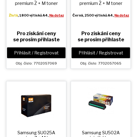
premium
Z + M
toner
premium
Z + M
toner
Žlutá
, 1800 výtisků A4,
Na dotaz
Černá
, 2500 výtisků A4,
Na dotaz
Pro získání ceny
Pro získání ceny
se prosím přihlaste
se prosím přihlaste
Přihlásit / Registrovat
Přihlásit / Registrovat
Obj. číslo: 7702057069
Obj. číslo: 7702057065
Samsung SU025A
Samsung SU502A