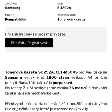
ZNAČKA:
OEM:
Samsung
SU292A
PŮVOD:
TECHNOLOGIE:
Kompatibilní
Tonerová kazeta
Pro získání ceny se prosím přihlaste.
Přihlásit / Registrovat
Tonerová kazeta SU292A, CLT-M504S
pro Vaši tiskárnu
Samsung
vytiskne
až
1800 stran
velikosti
A4
při 5%
pokrytí. Barva této náplně
je
purpurová
.
Na tonery
Z
+
M
poskytujeme záruku
36 měsíců
a
doživotní
záruku
na
jejich mechanické části.
Námi vyrobená kazeta
se
skládá z 1
x
použitého plastového
těla originální kazety, které
je
osazeno novými díly.