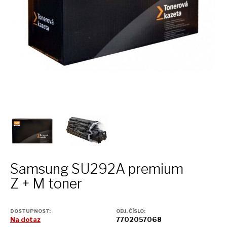
Samsung SU292A premium
Z + M
toner
DOSTUPNOST:
OBJ. ČÍSLO:
Na dotaz
7702057068