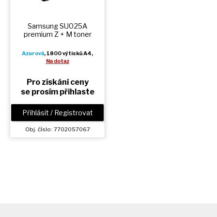
Samsung SU025A
premium
Z + M
toner
Azurová
, 1800 výtisků A4,
Na dotaz
Pro získání ceny
se prosím přihlaste
Přihlásit / Registrovat
Obj. číslo: 7702057067