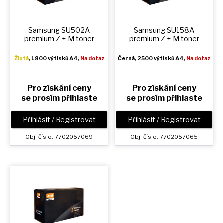
Samsung SU502A
Samsung SU158A
premium
Z + M
toner
premium
Z + M
toner
Žlutá
, 1800 výtisků A4,
Na dotaz
Černá
, 2500 výtisků A4,
Na dotaz
Pro získání ceny
Pro získání ceny
se prosím přihlaste
se prosím přihlaste
Přihlásit / Registrovat
Přihlásit / Registrovat
Obj. číslo: 7702057069
Obj. číslo: 7702057065