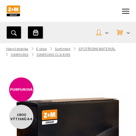
Hlavní stránka
E-shop
Sortiment
SPOTŘEBNÍ MATERIÁL
SAMSUNG
SAMSUNG CLX-4195
PURPUROVÁ
1800
VÝTISKŮ A4