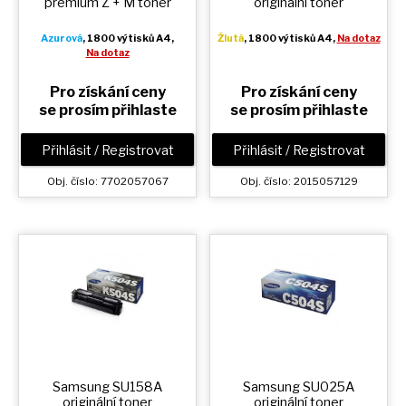
premium
Z + M
toner
originální toner
Azurová
, 1800 výtisků A4,
Žlutá
, 1800 výtisků A4,
Na dotaz
Na dotaz
Pro získání ceny
Pro získání ceny
se prosím přihlaste
se prosím přihlaste
Přihlásit / Registrovat
Přihlásit / Registrovat
Obj. číslo: 7702057067
Obj. číslo: 2015057129
Samsung SU158A
Samsung SU025A
originální toner
originální toner