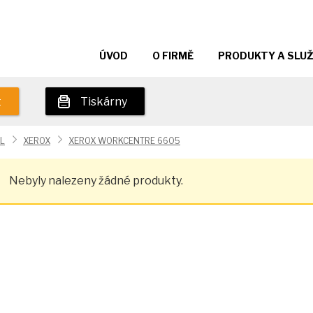
ÚVOD
O FIRMĚ
PRODUKTY A SLU
t
Tiskárny
L
XEROX
XEROX WORKCENTRE 6605
Nebyly nalezeny žádné produkty.