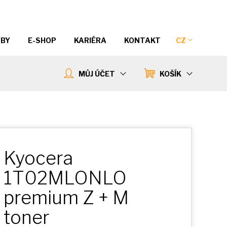
ŽBY
E-SHOP
KARIÉRA
KONTAKT
CZ
MŮJ ÚČET
KOŠÍK
Kyocera
1T02MLONLO
premium
Z + M
toner