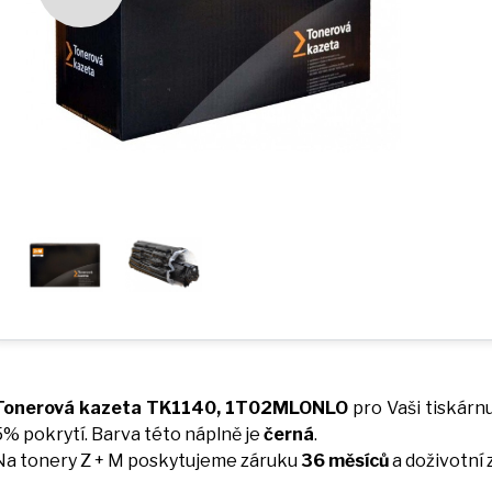
Tonerová kazeta TK1140, 1T02MLONLO
pro Vaši tiskárn
5% pokrytí. Barva této náplně
je
černá
.
Na tonery
Z
+
M
poskytujeme záruku
36 měsíců
a
doživotní