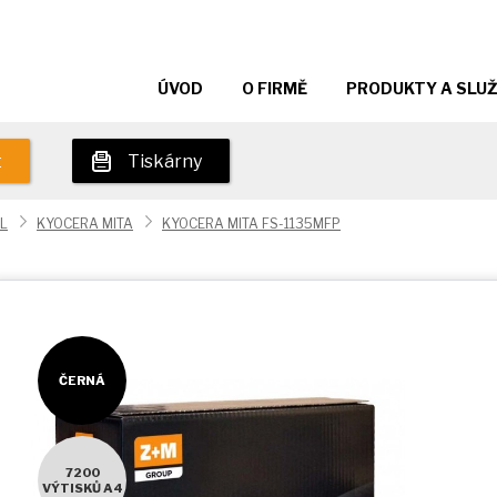
ÚVOD
O FIRMĚ
PRODUKTY A SLU
t
Tiskárny
L
KYOCERA MITA
KYOCERA MITA FS-1135MFP
ČERNÁ
7200
VÝTISKŮ A4