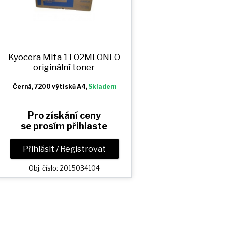
Kyocera Mita 1T02MLONLO
originální toner
Černá
, 7200 výtisků A4,
Skladem
Pro získání ceny
se prosím přihlaste
Přihlásit / Registrovat
Obj. číslo: 2015034104