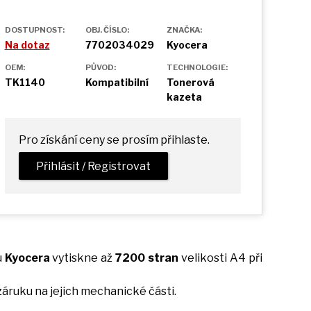
DOSTUPNOST:
OBJ. ČÍSLO:
ZNAČKA:
Na dotaz
7702034029
Kyocera
OEM:
PŮVOD:
TECHNOLOGIE:
TK1140
Kompatibilní
Tonerová
kazeta
Pro získání ceny se prosím přihlaste.
Přihlásit / Registrovat
u
Kyocera
vytiskne
až
7200 stran
velikosti
A4
při
 záruku
na
jejich mechanické části.