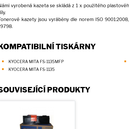
Námi vyrobená kazeta
se
skládá z 1
x
použitého plastového
íly.
Tonerové kazety jsou vyráběny dle norem ISO 9001:2008
19798.
KOMPATIBILNÍ TISKÁRNY
KYOCERA MITA FS-1135MFP
KYOCERA MITA FS-1135
SOUVISEJÍCÍ PRODUKTY