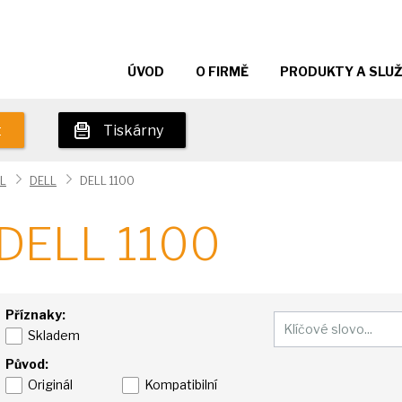
ÚVOD
O FIRMĚ
PRODUKTY A SLU
t
Tiskárny
L
DELL
DELL 1100
DELL 1100
Příznaky:
Skladem
Původ:
Originál
Kompatibilní