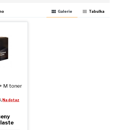
ho
Galerie
Tabulka
 + M
toner
4,
Na dotaz
ceny
hlaste