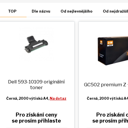
TOP
Dle názvu
Od nejlevnějšího
Od nejdražší
Dell 593-10109 originální
GC502 premium
Z
toner
Černá
, 2000 výtisků A4,
Na dotaz
Černá
, 2000 výtisků A
Pro získání ceny
Pro získání 
se prosím přihlaste
se prosím při