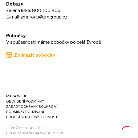
Dotazy
Zelená linka: 800 100 809
E-mail:
zmgroup@zmgroup.cz
Pobočky
V současnosti máme pobočky po celé Evropě
Zobrazit pobočky
MAPA WEBU
OBCHODNÍ PODMÍNKY
ZÁSADY OCHRANY SOUKROMÍ
PODMÍNKY POUŽÍVÁNÍ
PROHLÁŠENÍ O PŘÍSTUPNOSTI
2026 © Z + M GROUP
PROVOZOVÁNO NA WMSHOP B2B