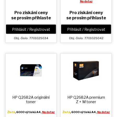
Na dotaz
Pro získání ceny
Pro získání ceny
se prosím přihlaste
se prosím přihlaste
Přihlásit / Registrovat
Přihlásit / Registrovat
Obj. číslo: 7701025034
Obj. číslo: 7701025042
HP Q2682A originální
HP Q2682A premium
toner
Z + M
toner
Žlutá
, 6000 výtisků A4,
Na dotaz
Žlutá
, 6000 výtisků A4,
Na dotaz