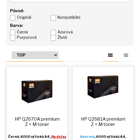
Původ:
Originál
Kompatibilní
Barva:
Černá
Azurová
Purpurová
Žlutá
HP Q2670A premium
HP Q2681A premium
Z + M
toner
Z + M
toner
Černá
, 6000 výtisků A4,
Na dotaz
Azurová
, 6000 výtisků A4,