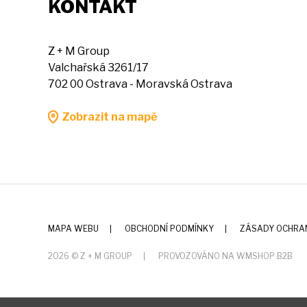
KONTAKT
Z + M Group
Valchařská 3261/17
702 00 Ostrava - Moravská Ostrava
Zobrazit na mapě
MAPA WEBU
OBCHODNÍ PODMÍNKY
ZÁSADY OCHRA
2026 © Z + M GROUP
PROVOZOVÁNO NA WMSHOP B2B