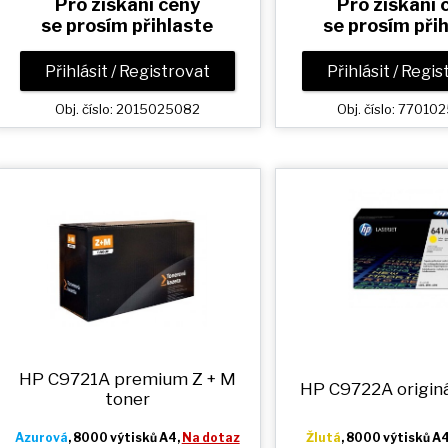
Pro získání ceny
Pro získání 
se prosím přihlaste
se prosím při
Přihlásit / Registrovat
Přihlásit / Regi
Obj. číslo: 2015025082
Obj. číslo: 7701
HP C9721A premium
Z + M
HP C9722A originá
toner
Azurová
, 8000 výtisků A4,
Na dotaz
Žlutá
, 8000 výtisků A