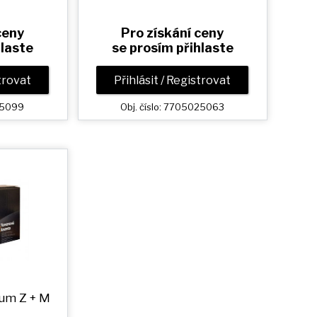
ceny
Pro získání ceny
hlaste
se prosím přihlaste
strovat
Přihlásit / Registrovat
025099
Obj. číslo: 7705025063
ium
Z + M