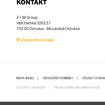
KONTAKT
Z + M Group
Valchařská 3261/17
702 00 Ostrava - Moravská Ostrava
Zobrazit na mapě
MAPA WEBU
OBCHODNÍ PODMÍNKY
ZÁSADY OCHRA
2026 © Z + M GROUP
PROVOZOVÁNO NA WMSHOP B2B