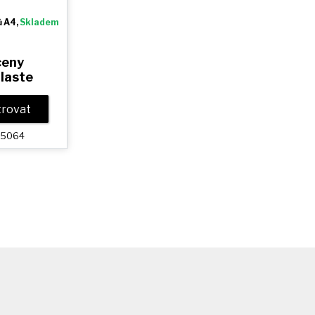
ů A4,
Skladem
ceny
hlaste
strovat
025064