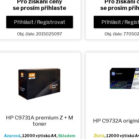
Pro získání ceny
Pro získání 
se prosím přihlaste
se prosím při
Přihlásit / Registrovat
Přihlásit / Regi
Obj. číslo: 2015025097
Obj. číslo: 7705
HP C9731A premium
Z + M
HP C9732A originá
toner
Azurová
, 12000 výtisků A4,
Skladem
Žlutá
, 12000 výtisků A