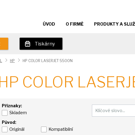
ÚVOD
O FIRMĚ
PRODUKTY A SLU
t
Tiskárny
L
HP
HP COLOR LASERJET 5500N
HP COLOR LASERJ
Příznaky:
Skladem
Původ:
Originál
Kompatibilní