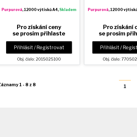
Purpurová
, 12000 výtisků A4,
Skladem
Purpurová
, 12000 výtisk
Pro získání ceny
Pro získání 
se prosím přihlaste
se prosím při
Přihlásit / Registrovat
Přihlásit / Regi
Obj. číslo: 2015025100
Obj. číslo: 7705
Záznamy 1 - 8 z 8
1