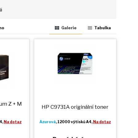
tá
ho
Galerie
Tabulka
ium
Z + M
HP C9731A originální toner
4,
Na dotaz
Azurová
, 12000 výtisků A4,
Na dotaz