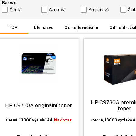
Barva:
Černá
Azurová
Purpurová
Žlu
TOP
Dle názvu
Od nejlevnějšího
Od nejdražší
HP C9730A prem
HP C9730A originální toner
toner
Černá
, 13000 výtisků A4,
Na dotaz
Černá
, 13000 výtisků A