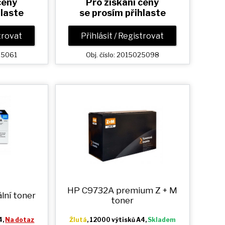
ceny
Pro získání ceny
hlaste
se prosím přihlaste
strovat
Přihlásit / Registrovat
025061
Obj. číslo: 2015025098
HP C9732A premium
Z + M
lní toner
toner
4,
Na dotaz
Žlutá
, 12000 výtisků A4,
Skladem