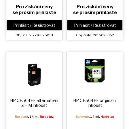
Pro získání ceny
Pro získání ceny
se prosím přihlaste
se prosím přihlaste
Přihlásit / Registrovat
Přihlásit / Registrovat
Obj. číslo: 7716025018
Obj. číslo: 2016025352
HP CH564EE alternativní
HP CH564EE originální
Z + M
inkoust
inkoust
Barevná
, 14 ml,
Na dotaz
Barevná
, 14 ml,
Na dotaz