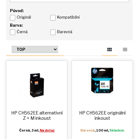
Původ:
Originál
Kompatibilní
Barva:
Černá
Barevná
HP CH562EE alternativní
HP CH562EE originální
Z + M
inkoust
inkoust
Černá
, 3 ml,
Na dotaz
Barevná
, 100 ml,
Skladem