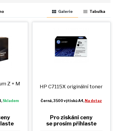
ho
Galerie
Tabulka
ium
Z + M
HP C7115X originální toner
4,
Skladem
Černá
, 3500 výtisků A4,
Na dotaz
ceny
Pro získání ceny
hlaste
se prosím přihlaste