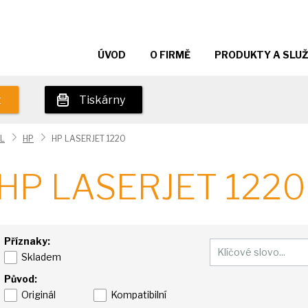
ÚVOD
O FIRMĚ
PRODUKTY A SLU
t
Tiskárny
L
HP
HP LASERJET 1220
HP LASERJET 1220
Příznaky:
Skladem
Původ:
Originál
Kompatibilní