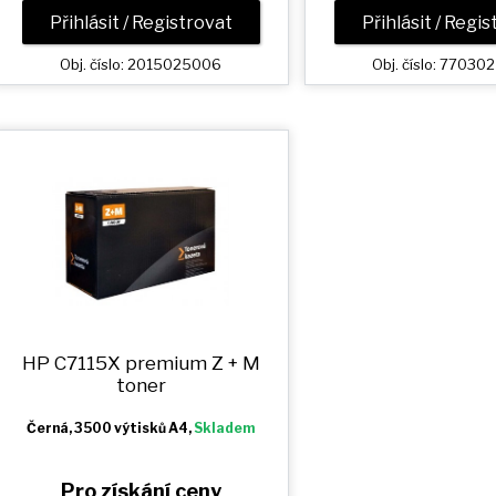
Přihlásit / Registrovat
Přihlásit / Regi
Obj. číslo: 2015025006
Obj. číslo: 7703
HP C7115X premium
Z + M
toner
Černá
, 3500 výtisků A4,
Skladem
Pro získání ceny