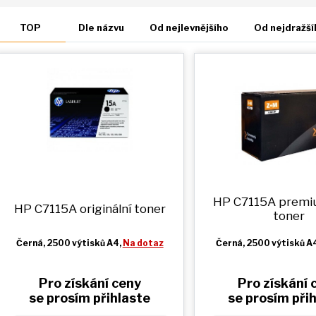
TOP
Dle názvu
Od nejlevnějšího
Od nejdražší
HP C7115A prem
HP C7115A originální toner
toner
Černá
, 2500 výtisků A4,
Na dotaz
Černá
, 2500 výtisků A
Pro získání ceny
Pro získání 
se prosím přihlaste
se prosím při