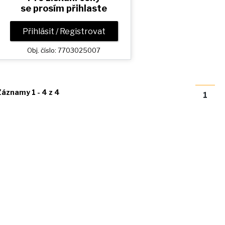
se prosím přihlaste
Přihlásit / Registrovat
Obj. číslo: 7703025007
Záznamy 1 - 4 z 4
1