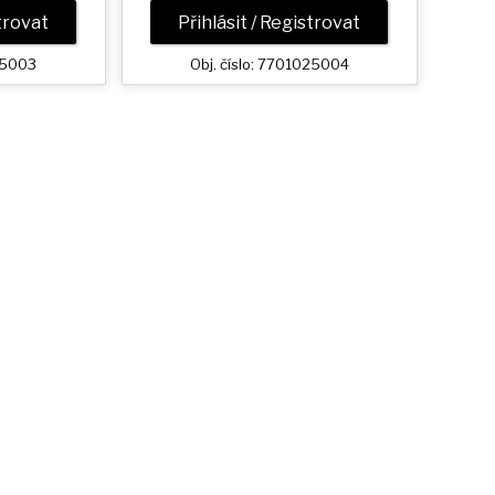
strovat
Přihlásit / Registrovat
025003
Obj. číslo: 7701025004