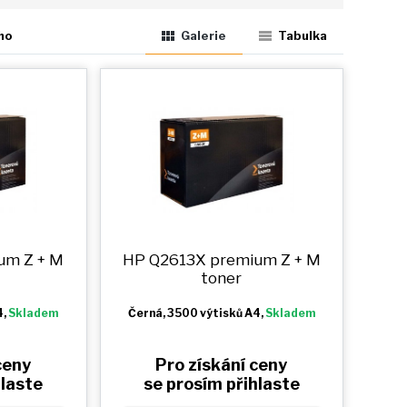
ho
Galerie
Tabulka
ium
Z + M
HP Q2613X premium
Z + M
toner
4,
Skladem
Černá
, 3500 výtisků A4,
Skladem
ceny
Pro získání ceny
hlaste
se prosím přihlaste