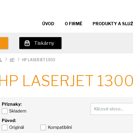
ÚVOD
O FIRMĚ
PRODUKTY A SLU
t
Tiskárny
L
HP
HP LASERJET 1300
HP LASERJET 130
Příznaky:
Skladem
Původ:
Originál
Kompatibilní