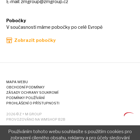
E-mail:
zmgroup@zmgroup.cz
Pobočky
V současnosti máme pobočky po celé Evropě
Zobrazit pobočky
MAPA WEBU
OBCHODNÍ PODMÍNKY
ZÁSADY OCHRANY SOUKROMÍ
PODMÍNKY POUŽÍVÁNÍ
PROHLÁŠENÍ O PŘÍSTUPNOSTI
2026 © Z + M GROUP
PROVOZOVÁNO NA WMSHOP B2B
Používáním tohoto webu souhlasíte s použitím cookies pro
zobrazení cíleného obsahu, reklamy a pro účely sledování