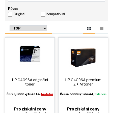
Původ:
Originál
Kompatibilní
HP C4096A originální
HP C4096A premium
toner
Z + M
toner
Černá
, 5000 výtisků A4,
Na dotaz
Černá
, 5000 výtisků A4,
Skladem
Pro získání ceny
Pro získání ceny