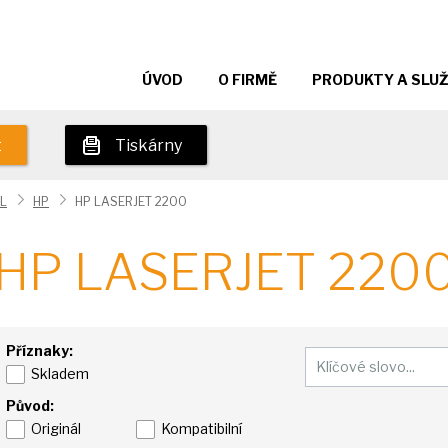
ÚVOD
O FIRMĚ
PRODUKTY A SLU
t
Tiskárny
L
HP
HP LASERJET 2200
HP LASERJET 220
Příznaky:
Skladem
Původ:
Originál
Kompatibilní