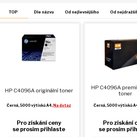
TOP
Dle názvu
Od nejlevnějšího
Od nejdražší
HP C4096A prem
HP C4096A originální toner
toner
Černá
, 5000 výtisků A4,
Na dotaz
Černá
, 5000 výtisků A
Pro získání ceny
Pro získání 
se prosím přihlaste
se prosím při