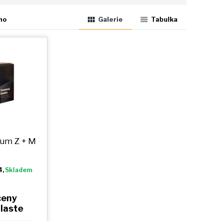
ho
Galerie
Tabulka
ium
Z + M
4,
Skladem
ceny
hlaste