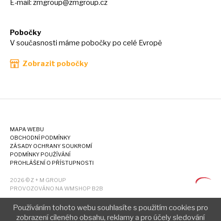
E-mail:
zmgroup@zmgroup.cz
Pobočky
V současnosti máme pobočky po celé Evropě
Zobrazit pobočky
MAPA WEBU
OBCHODNÍ PODMÍNKY
ZÁSADY OCHRANY SOUKROMÍ
PODMÍNKY POUŽÍVÁNÍ
PROHLÁŠENÍ O PŘÍSTUPNOSTI
2026 © Z + M GROUP
PROVOZOVÁNO NA WMSHOP B2B
Používáním tohoto webu souhlasíte s použitím cookies pro
zobrazení cíleného obsahu, reklamy a pro účely sledování