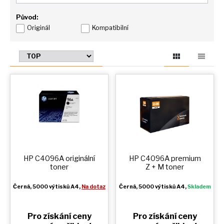
Původ:
Originál
Kompatibilní
HP C4096A originální
HP C4096A premium
toner
Z + M
toner
Černá
, 5000 výtisků A4,
Na dotaz
Černá
, 5000 výtisků A4,
Skladem
Pro získání ceny
Pro získání ceny