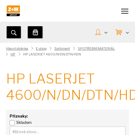
Hlavní stránka
E-shop
Sortiment
SPOTŘEBNÍ MATERIÁL
HP
HP LASERJET 4600/N/DN/DTN/HDN
HP LASERJET
4600/N/DN/DTN/H
Příznaky:
Skladem