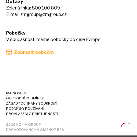
Dotazy
Zelená linka: 800 100 809
E-mail:
zmgroup@zmgroup.cz
Pobočky
V současnosti máme pobočky po celé Evropě
Zobrazit pobočky
MAPA WEBU
OBCHODNÍ PODMÍNKY
ZÁSADY OCHRANY SOUKROMÍ
PODMÍNKY POUŽÍVÁNÍ
PROHLÁŠENÍ O PŘÍSTUPNOSTI
2026 © Z + M GROUP
PROVOZOVÁNO NA WMSHOP B2B