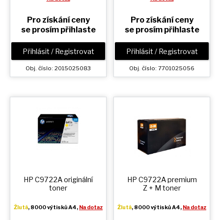
Pro získání ceny
Pro získání ceny
se prosím přihlaste
se prosím přihlaste
Přihlásit / Registrovat
Přihlásit / Registrovat
Obj. číslo: 2015025083
Obj. číslo: 7701025056
HP C9722A originální
HP C9722A premium
toner
Z + M
toner
Žlutá
, 8000 výtisků A4,
Na dotaz
Žlutá
, 8000 výtisků A4,
Na dotaz