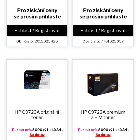
Pro získání ceny
Pro získání ceny
se prosím přihlaste
se prosím přihlaste
Přihlásit / Registrovat
Přihlásit / Registrovat
Obj. číslo: 2015025430
Obj. číslo: 7701025057
HP C9723A originální
HP C9723A premium
toner
Z + M
toner
Purpurová
, 8000 výtisků A4,
Purpurová
, 8000 výtisků A4,
Na dotaz
Na dotaz