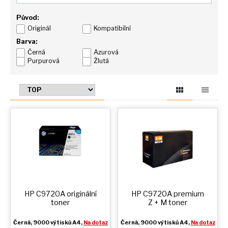
Původ:
Originál
Kompatibilní
Barva:
Černá
Azurová
Purpurová
Žlutá
HP C9720A originální
HP C9720A premium
toner
Z + M
toner
Černá
, 9000 výtisků A4,
Na dotaz
Černá
, 9000 výtisků A4,
Na dotaz