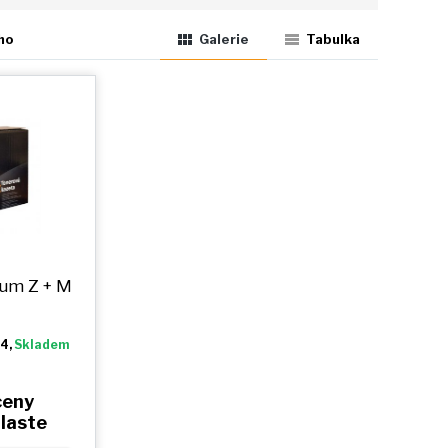
ho
Galerie
Tabulka
ium
Z + M
A4,
Skladem
ceny
hlaste