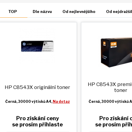
TOP
Dle názvu
Od nejlevnějšího
Od nejdražší
HP C8543X prem
HP C8543X originální toner
toner
Černá
, 30000 výtisků A4,
Na dotaz
Černá
, 30000 výtisků 
Pro získání ceny
Pro získání 
se prosím přihlaste
se prosím při