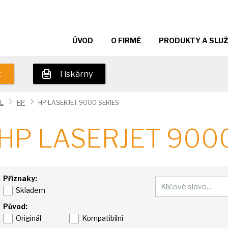
ÚVOD
O FIRMĚ
PRODUKTY A SLU
t
Tiskárny
L
HP
HP LASERJET 9000 SERIES
HP LASERJET 900
Příznaky:
Skladem
Původ:
Originál
Kompatibilní