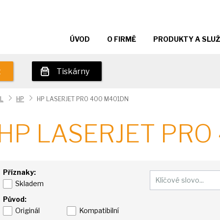
ÚVOD
O FIRMĚ
PRODUKTY A SLU
t
Tiskárny
L
HP
HP LASERJET PRO 400 M401DN
HP LASERJET PRO
Příznaky:
Skladem
Původ:
Originál
Kompatibilní