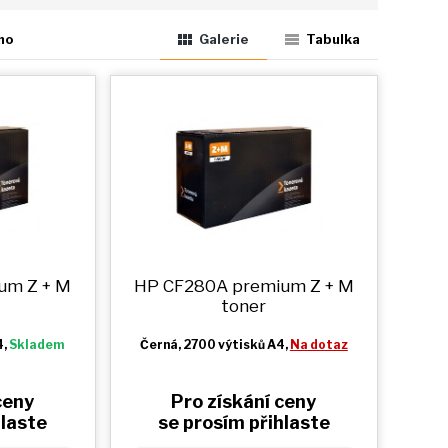
ho
Galerie
Tabulka
ium
Z + M
HP CF280A premium
Z + M
toner
4,
Skladem
Černá
, 2700 výtisků A4,
Na dotaz
ceny
Pro získání ceny
hlaste
se prosím přihlaste