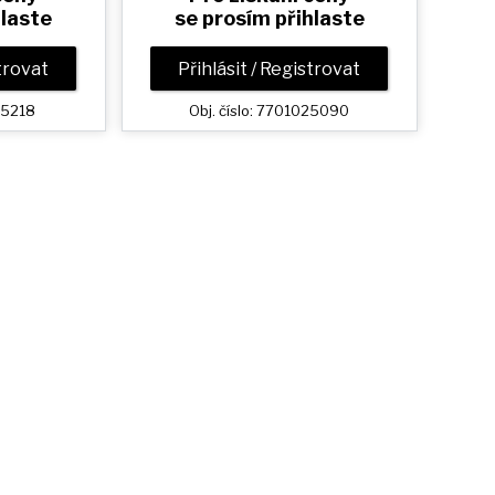
hlaste
se prosím přihlaste
strovat
Přihlásit / Registrovat
025218
Obj. číslo: 7701025090