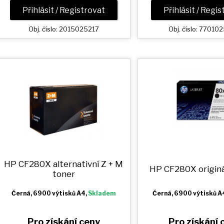
Přihlásit / Registrovat
Přihlásit / Regi
Obj. číslo: 2015025217
Obj. číslo: 7701
HP CF280X alternativní
Z + M
HP CF280X originá
toner
Černá
, 6900 výtisků A4,
Skladem
Černá
, 6900 výtisků A
Pro získání ceny
Pro získání 