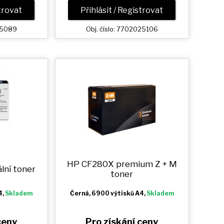
strovat
Přihlásit / Registrovat
025089
Obj. číslo: 7702025106
HP CF280X premium
Z + M
lní toner
toner
4,
Skladem
Černá
, 6900 výtisků A4,
Skladem
ceny
Pro získání ceny