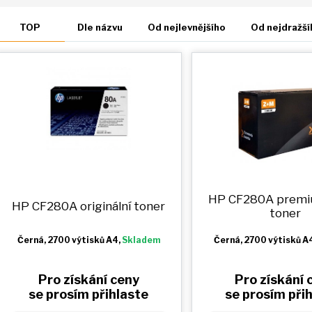
TOP
Dle názvu
Od nejlevnějšího
Od nejdražší
HP CF280A prem
HP CF280A originální toner
toner
Černá
, 2700 výtisků A4,
Skladem
Černá
, 2700 výtisků A
Pro získání ceny
Pro získání 
se prosím přihlaste
se prosím při