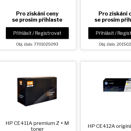
Pro získání ceny
Pro získání 
se prosím přihlaste
se prosím při
Přihlásit / Registrovat
Přihlásit / Regi
Obj. číslo: 7701025093
Obj. číslo: 2015
HP CE411A premium
Z + M
HP CE412A originá
toner