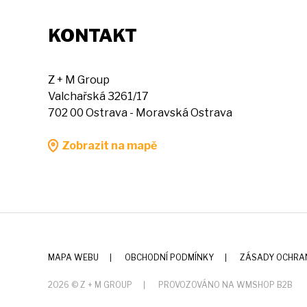
KONTAKT
Z + M Group
Valchařská 3261/17
702 00 Ostrava - Moravská Ostrava
Zobrazit na mapě
MAPA WEBU
OBCHODNÍ PODMÍNKY
ZÁSADY OCHRA
2026 © Z + M GROUP
PROVOZOVÁNO NA WMSHOP B2B