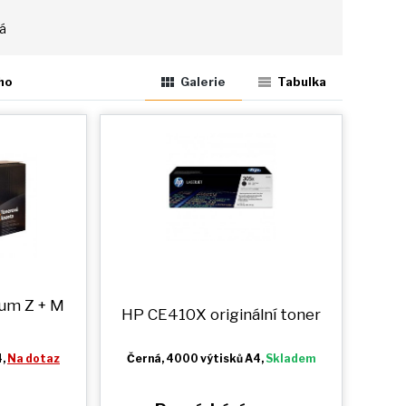
tá
ho
Galerie
Tabulka
ium
Z + M
HP CE410X originální toner
4,
Na dotaz
Černá
, 4000 výtisků A4,
Skladem