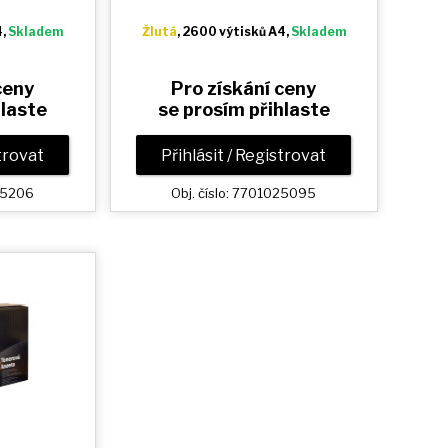
4,
Skladem
Žlutá
, 2600 výtisků A4,
Skladem
ceny
Pro získání ceny
hlaste
se prosím přihlaste
strovat
Přihlásit / Registrovat
025206
Obj. číslo: 7701025095