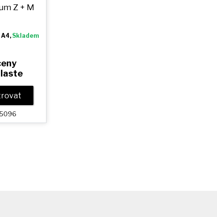
ium
Z + M
 A4,
Skladem
ceny
hlaste
strovat
025096