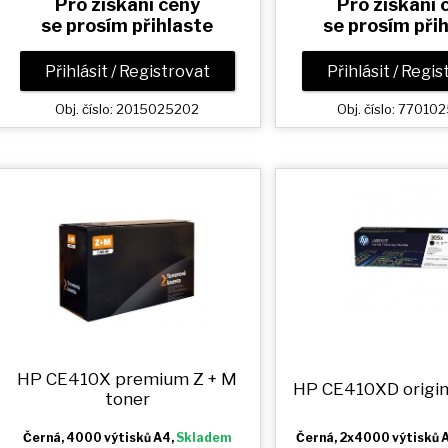
Pro získání ceny
Pro získání 
se prosím přihlaste
se prosím při
Přihlásit / Registrovat
Přihlásit / Regi
Obj. číslo: 2015025202
Obj. číslo: 7701
HP CE410X premium
Z + M
HP CE410XD origin
toner
Černá
, 4000 výtisků A4,
Skladem
Černá
, 2x4000 výtisků 