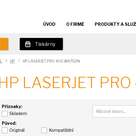
ÚVOD
O FIRMĚ
PRODUKTY A SLU
t
Tiskárny
L
HP
HP LASERJET PRO 400 M475DN
HP LASERJET PRO
Příznaky:
Skladem
Původ:
Originál
Kompatibilní