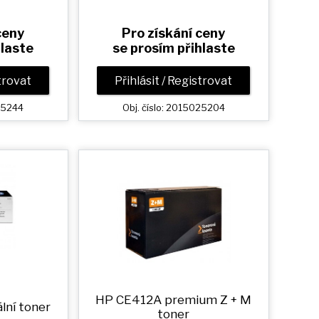
ceny
Pro získání ceny
hlaste
se prosím přihlaste
strovat
Přihlásit / Registrovat
025244
Obj. číslo: 2015025204
HP CE412A premium
Z + M
lní toner
toner