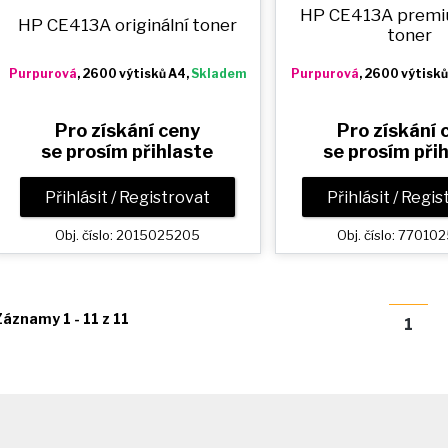
HP CE413A prem
HP CE413A originální toner
toner
Purpurová
, 2600 výtisků A4,
Skladem
Purpurová
, 2600 výtisků
Pro získání ceny
Pro získání 
se prosím přihlaste
se prosím při
Přihlásit / Registrovat
Přihlásit / Regi
Obj. číslo: 2015025205
Obj. číslo: 7701
Záznamy 1 - 11 z 11
1