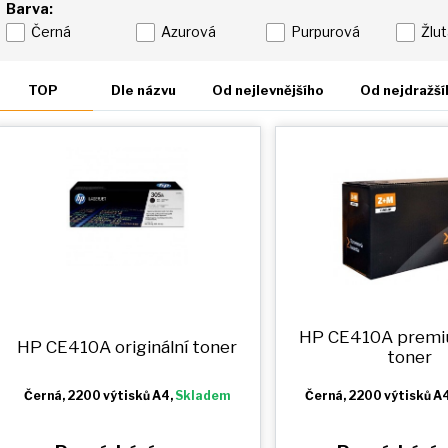
Barva:
Černá
Azurová
Purpurová
Žlu
TOP
Dle názvu
Od nejlevnějšího
Od nejdražší
HP CE410A prem
HP CE410A originální toner
toner
Černá
, 2200 výtisků A4,
Skladem
Černá
, 2200 výtisků A