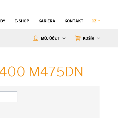
ŽBY
E-SHOP
KARIÉRA
KONTAKT
CZ
MŮJ ÚČET
KOŠÍK
 400 M475DN