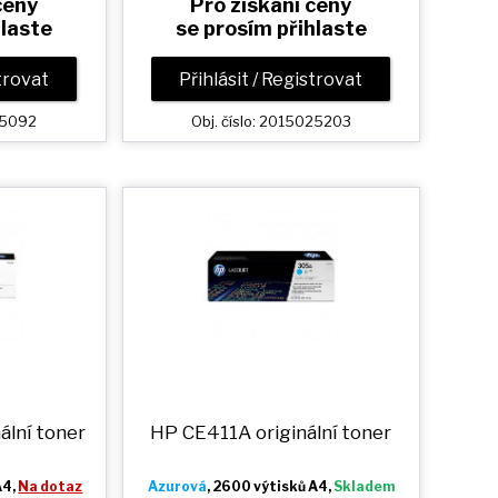
ceny
Pro získání ceny
hlaste
se prosím přihlaste
strovat
Přihlásit / Registrovat
025092
Obj. číslo: 2015025203
ální toner
HP CE411A originální toner
A4,
Na dotaz
Azurová
, 2600 výtisků A4,
Skladem