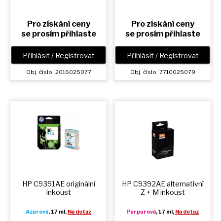
Pro získání ceny
Pro získání ceny
se prosím přihlaste
se prosím přihlaste
Přihlásit / Registrovat
Přihlásit / Registrovat
Obj. číslo: 2016025077
Obj. číslo: 7710025079
HP C9391AE originální
HP C9392AE alternativní
inkoust
Z + M
inkoust
Azurová
, 17 ml,
Na dotaz
Purpurová
, 17 ml,
Na dotaz