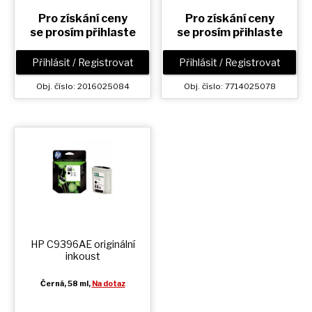
Pro získání ceny
Pro získání ceny
se prosím přihlaste
se prosím přihlaste
Přihlásit / Registrovat
Přihlásit / Registrovat
Obj. číslo: 2016025084
Obj. číslo: 7714025078
HP C9396AE originální
inkoust
Černá
, 58 ml,
Na dotaz