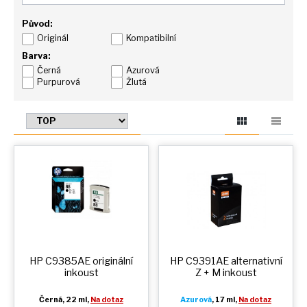
Původ:
Originál
Kompatibilní
Barva:
Černá
Azurová
Purpurová
Žlutá
HP C9385AE originální
HP C9391AE alternativní
inkoust
Z + M
inkoust
Černá
, 22 ml,
Na dotaz
Azurová
, 17 ml,
Na dotaz