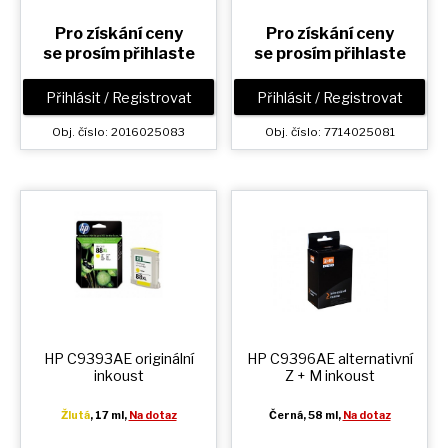
Pro získání ceny
Pro získání ceny
se prosím přihlaste
se prosím přihlaste
Přihlásit / Registrovat
Přihlásit / Registrovat
Obj. číslo: 2016025083
Obj. číslo: 7714025081
HP C9393AE originální
HP C9396AE alternativní
inkoust
Z + M
inkoust
Žlutá
, 17 ml,
Na dotaz
Černá
, 58 ml,
Na dotaz