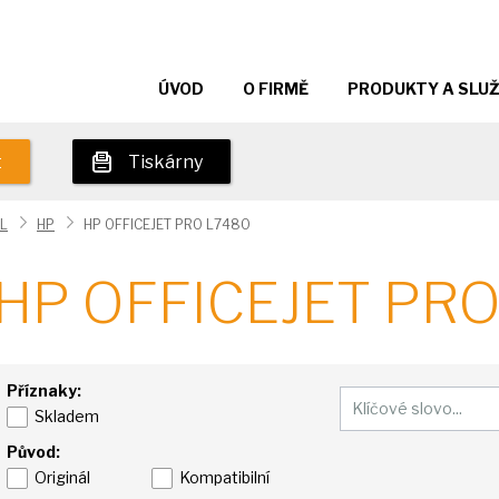
ÚVOD
O FIRMĚ
PRODUKTY A SLU
t
Tiskárny
L
HP
HP OFFICEJET PRO L7480
HP OFFICEJET PR
Příznaky:
Skladem
Původ:
Originál
Kompatibilní