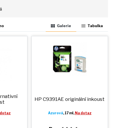
tá
ho
Galerie
Tabulka
rnativní
HP C9391AE originální inkoust
st
 dotaz
Azurová
, 17 ml,
Na dotaz