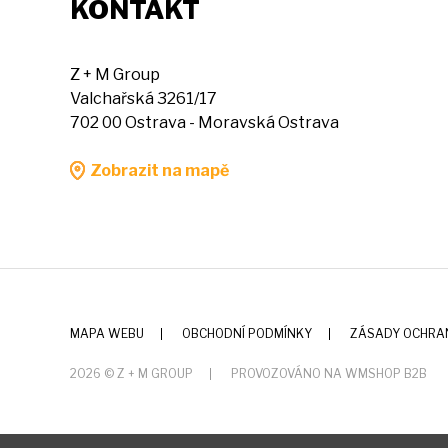
KONTAKT
Z + M Group
Valchařská 3261/17
702 00 Ostrava - Moravská Ostrava
Zobrazit na mapě
MAPA WEBU
OBCHODNÍ PODMÍNKY
ZÁSADY OCHRA
2026 © Z + M GROUP
PROVOZOVÁNO NA WMSHOP B2B