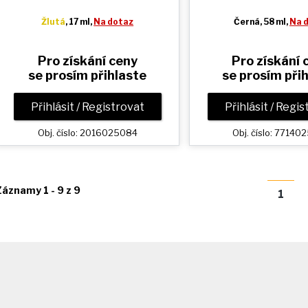
Žlutá
, 17 ml,
Na dotaz
Černá
, 58 ml,
Na 
Pro získání ceny
Pro získání 
se prosím přihlaste
se prosím při
Přihlásit / Registrovat
Přihlásit / Regi
Obj. číslo: 2016025084
Obj. číslo: 7714
Záznamy 1 - 9 z 9
1