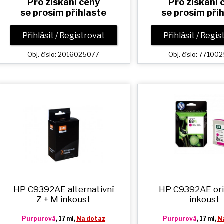
Pro získání ceny
Pro získání 
se prosím přihlaste
se prosím při
Přihlásit / Registrovat
Přihlásit / Regi
Obj. číslo: 2016025077
Obj. číslo: 7710
HP C9392AE alternativní
HP C9392AE ori
Z + M
inkoust
inkoust
Purpurová
, 17 ml,
Na dotaz
Purpurová
, 17 ml,
N