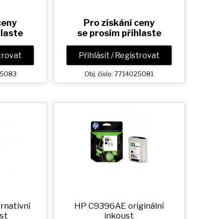
ceny
Pro získání ceny
hlaste
se prosím přihlaste
strovat
Přihlásit / Registrovat
025083
Obj. číslo: 7714025081
rnativní
HP C9396AE originální
st
inkoust