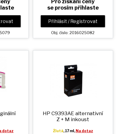
ceny
Pro získání ceny
hlaste
se prosím přihlaste
strovat
Přihlásit / Registrovat
025079
Obj. číslo: 2016025082
ginální
HP C9393AE alternativní
Z + M
inkoust
a dotaz
Žlutá
, 17 ml,
Na dotaz