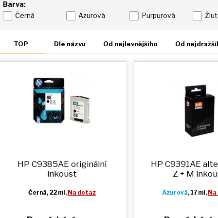
Barva:
Černá
Azurová
Purpurová
Žlu
TOP
Dle názvu
Od nejlevnějšího
Od nejdražší
HP C9385AE originální
HP C9391AE alte
inkoust
Z + M
inkou
Černá
, 22 ml,
Na dotaz
Azurová
, 17 ml,
Na