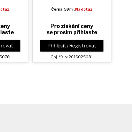
dotaz
Černá
, 58 ml,
Na dotaz
ceny
Pro získání ceny
hlaste
se prosím přihlaste
strovat
Přihlásit / Registrovat
025078
Obj. číslo: 2016025081