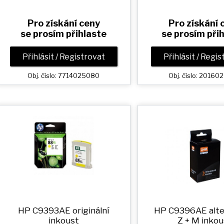
Pro získání ceny
Pro získání 
se prosím přihlaste
se prosím při
Přihlásit / Registrovat
Přihlásit / Regi
Obj. číslo: 7714025080
Obj. číslo: 2016
HP C9393AE originální
HP C9396AE alte
inkoust
Z + M
inkou