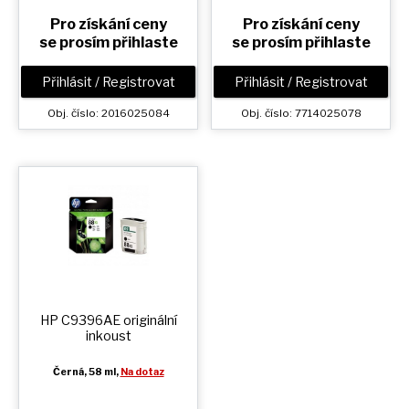
Pro získání ceny
Pro získání ceny
se prosím přihlaste
se prosím přihlaste
Přihlásit / Registrovat
Přihlásit / Registrovat
Obj. číslo: 2016025084
Obj. číslo: 7714025078
HP C9396AE originální
inkoust
Černá
, 58 ml,
Na dotaz