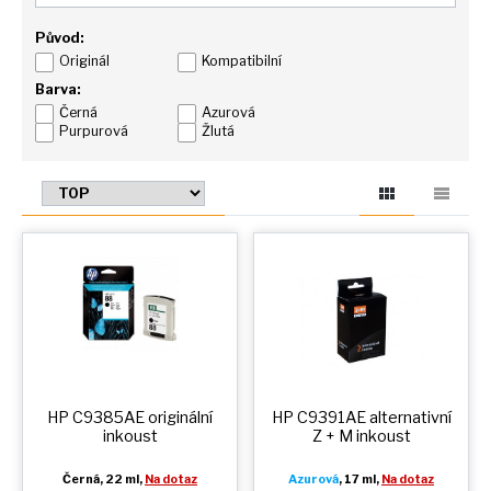
Původ:
Originál
Kompatibilní
Barva:
Černá
Azurová
Purpurová
Žlutá
HP C9385AE originální
HP C9391AE alternativní
inkoust
Z + M
inkoust
Černá
, 22 ml,
Na dotaz
Azurová
, 17 ml,
Na dotaz