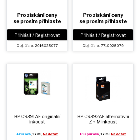
Pro získání ceny
Pro získání ceny
se prosím přihlaste
se prosím přihlaste
Přihlásit / Registrovat
Přihlásit / Registrovat
Obj. číslo: 2016025077
Obj. číslo: 7710025079
HP C9391AE originální
HP C9392AE alternativní
inkoust
Z + M
inkoust
Azurová
, 17 ml,
Na dotaz
Purpurová
, 17 ml,
Na dotaz