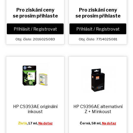
Pro získání ceny
Pro získání ceny
se prosím přihlaste
se prosím přihlaste
Přihlásit / Registrovat
Přihlásit / Registrovat
Obj. číslo: 2016025083
Obj. číslo: 7714025081
HP C9393AE originální
HP C9396AE alternativní
inkoust
Z + M
inkoust
Žlutá
, 17 ml,
Na dotaz
Černá
, 58 ml,
Na dotaz