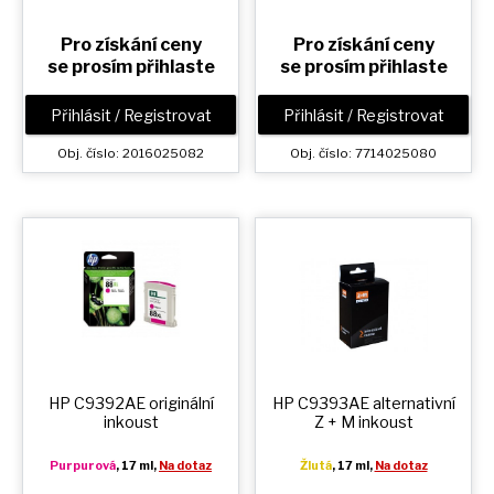
Pro získání ceny
Pro získání ceny
se prosím přihlaste
se prosím přihlaste
Přihlásit / Registrovat
Přihlásit / Registrovat
Obj. číslo: 2016025082
Obj. číslo: 7714025080
HP C9392AE originální
HP C9393AE alternativní
inkoust
Z + M
inkoust
Purpurová
, 17 ml,
Na dotaz
Žlutá
, 17 ml,
Na dotaz