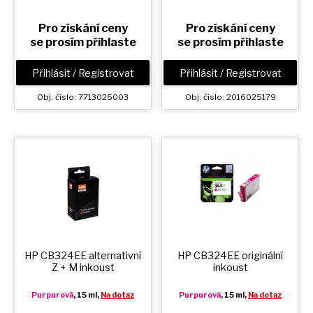
Pro získání ceny
Pro získání ceny
se prosím přihlaste
se prosím přihlaste
Přihlásit / Registrovat
Přihlásit / Registrovat
Obj. číslo: 7713025003
Obj. číslo: 2016025179
HP CB324EE alternativní
HP CB324EE originální
Z + M
inkoust
inkoust
Purpurová
, 15 ml,
Na dotaz
Purpurová
, 15 ml,
Na dotaz