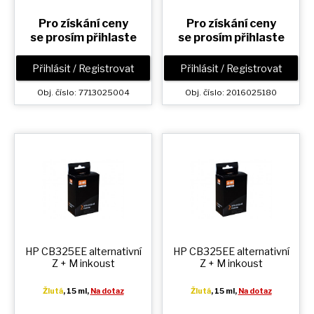
Pro získání ceny
Pro získání ceny
se prosím přihlaste
se prosím přihlaste
Přihlásit / Registrovat
Přihlásit / Registrovat
Obj. číslo: 7713025004
Obj. číslo: 2016025180
HP CB325EE alternativní
HP CB325EE alternativní
Z + M
inkoust
Z + M
inkoust
Žlutá
, 15 ml,
Na dotaz
Žlutá
, 15 ml,
Na dotaz