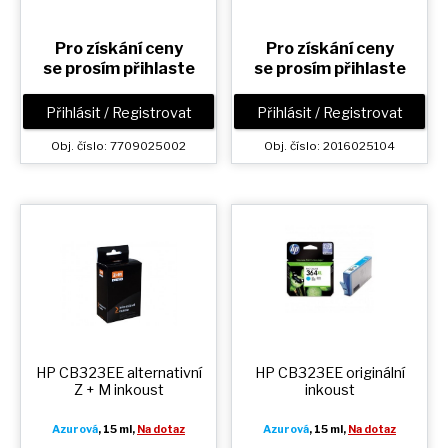
Pro získání ceny
Pro získání ceny
se prosím přihlaste
se prosím přihlaste
Přihlásit / Registrovat
Přihlásit / Registrovat
Obj. číslo: 7709025002
Obj. číslo: 2016025104
HP CB323EE alternativní
HP CB323EE originální
Z + M
inkoust
inkoust
Azurová
, 15 ml,
Na dotaz
Azurová
, 15 ml,
Na dotaz