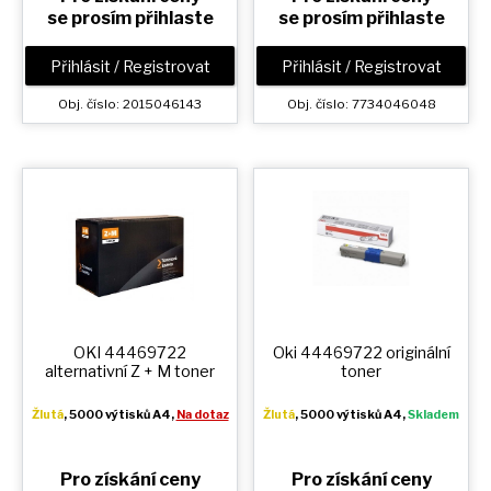
se prosím přihlaste
se prosím přihlaste
Přihlásit / Registrovat
Přihlásit / Registrovat
Obj. číslo: 2015046143
Obj. číslo: 7734046048
OKI 44469722
Oki 44469722 originální
alternativní
Z + M
toner
toner
Žlutá
, 5000 výtisků A4,
Na dotaz
Žlutá
, 5000 výtisků A4,
Skladem
Pro získání ceny
Pro získání ceny