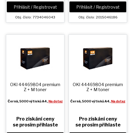
Přihlásit / Registrovat
Přihlásit / Registrovat
Obj. číslo: 7734046043
Obj. číslo: 2015046186
OKI 44469804 premium
OKI 44469804 premium
Z + M
toner
Z + M
toner
Černá
, 5000 výtisků A4,
Na dotaz
Černá
, 5000 výtisků A4,
Na dotaz
Pro získání ceny
Pro získání ceny
se prosím přihlaste
se prosím přihlaste