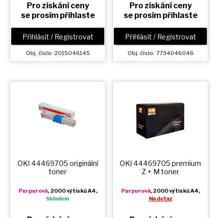
Pro získání ceny
Pro získání ceny
se prosím přihlaste
se prosím přihlaste
Přihlásit / Registrovat
Přihlásit / Registrovat
Obj. číslo: 2015046145
Obj. číslo: 7734046046
OKI 44469705 originální
OKI 44469705 premium
toner
Z + M
toner
Purpurová
, 2000 výtisků A4,
Purpurová
, 2000 výtisků A4,
Skladem
Na dotaz