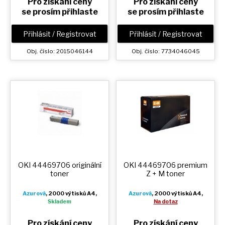
Pro získání ceny
Pro získání ceny
se prosím přihlaste
se prosím přihlaste
Přihlásit / Registrovat
Přihlásit / Registrovat
Obj. číslo: 2015046144
Obj. číslo: 7734046045
OKI 44469706 originální
OKI 44469706 premium
toner
Z + M
toner
Azurová
, 2000 výtisků A4,
Azurová
, 2000 výtisků A4,
Skladem
Na dotaz
Pro získání ceny
Pro získání ceny