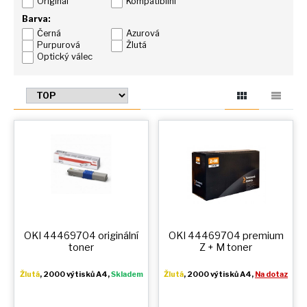
Originál
Kompatibilní
Barva:
Černá
Azurová
Purpurová
Žlutá
Optický válec
OKI 44469704 originální
OKI 44469704 premium
toner
Z + M
toner
Žlutá
, 2000 výtisků A4,
Skladem
Žlutá
, 2000 výtisků A4,
Na dotaz