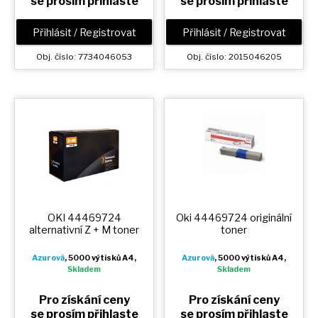
se prosím přihlaste
se prosím přihlaste
Přihlásit / Registrovat
Přihlásit / Registrovat
Obj. číslo: 7734046053
Obj. číslo: 2015046205
OKI 44469724
Oki 44469724 originální
alternativní
Z + M
toner
toner
Azurová
, 5000 výtisků A4,
Azurová
, 5000 výtisků A4,
Skladem
Skladem
Pro získání ceny
Pro získání ceny
se prosím přihlaste
se prosím přihlaste