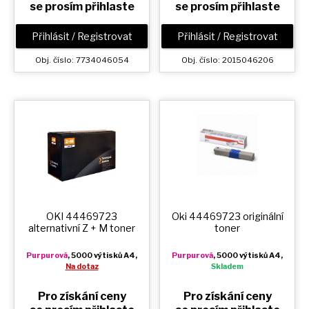
se prosím přihlaste
se prosím přihlaste
Přihlásit / Registrovat
Přihlásit / Registrovat
Obj. číslo: 7734046054
Obj. číslo: 2015046206
OKI 44469723
Oki 44469723 originální
alternativní
Z + M
toner
toner
Purpurová
, 5000 výtisků A4,
Purpurová
, 5000 výtisků A4,
Na dotaz
Skladem
Pro získání ceny
Pro získání ceny