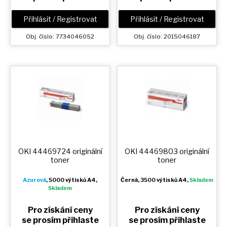
Přihlásit / Registrovat
Přihlásit / Registrovat
Obj. číslo: 7734046052
Obj. číslo: 2015046187
OKI 44469724 originální
OKI 44469803 originální
toner
toner
Azurová
, 5000 výtisků A4,
Černá
, 3500 výtisků A4,
Skladem
Skladem
Pro získání ceny
Pro získání ceny
se prosím přihlaste
se prosím přihlaste