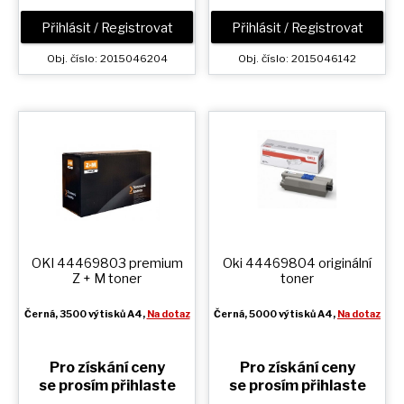
Přihlásit / Registrovat
Přihlásit / Registrovat
Obj. číslo: 2015046204
Obj. číslo: 2015046142
OKI 44469803 premium
Oki 44469804 originální
Z + M
toner
toner
Černá
, 3500 výtisků A4,
Na dotaz
Černá
, 5000 výtisků A4,
Na dotaz
Pro získání ceny
Pro získání ceny
se prosím přihlaste
se prosím přihlaste