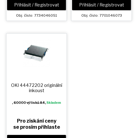
Přihlásit / Registrovat
Přihlásit / Registrovat
Obj. číslo: 7734046051
Obj. číslo: 7701046073
OKI 44472202 originální
inkoust
, 60000 výtisků A4,
Skladem
Pro získání ceny
se prosím přihlaste